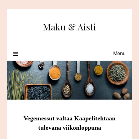
Skip
to
content
Maku & Aisti
Menu
Vegemessut valtaa Kaapelitehtaan
tulevana viikonloppuna