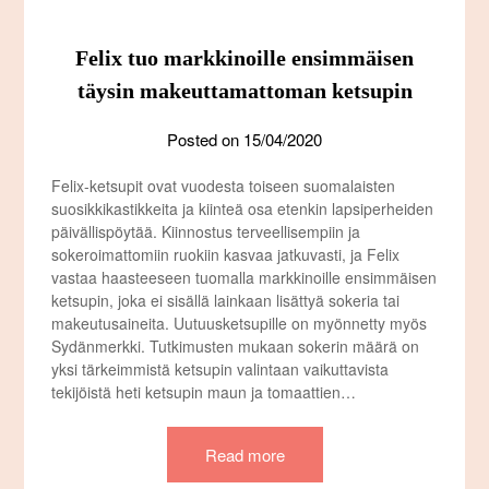
Felix tuo markkinoille ensimmäisen
täysin makeuttamattoman ketsupin
Posted on
15/04/2020
Felix-ketsupit ovat vuodesta toiseen suomalaisten
suosikkikastikkeita ja kiinteä osa etenkin lapsiperheiden
päivällispöytää. Kiinnostus terveellisempiin ja
sokeroimattomiin ruokiin kasvaa jatkuvasti, ja Felix
vastaa haasteeseen tuomalla markkinoille ensimmäisen
ketsupin, joka ei sisällä lainkaan lisättyä sokeria tai
makeutusaineita. Uutuusketsupille on myönnetty myös
Sydänmerkki. Tutkimusten mukaan sokerin määrä on
yksi tärkeimmistä ketsupin valintaan vaikuttavista
tekijöistä heti ketsupin maun ja tomaattien…
Read more