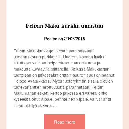
Felixin Maku-kurkku uudistuu
Posted on
29/06/2015
Felixin Maku-kurkkujen kesän sato pakataan
uudennäköisiin purkkeihin. Uuden ulkonäön lisäksi
kuluttajan valintaa helpotetaan mausteisuutta ja
makeutta kuvaavilla mittareilla. Kaikissa Maku-sarjan
tuotteissa on jatkossakin erittäin suuren suosion saanut
Helppo Avata -kansi. Myös tuoteryhmän sisällä olevien
tuotevarianttien erottuvuutta parannetaan. Felixin
Maku-sarjan etiketti kertoo jatkossa eri värein, onko
kyseessä ohut viipale, perinteinen viipale, vai variantti
ilman lisättyä sokeria….
Read more