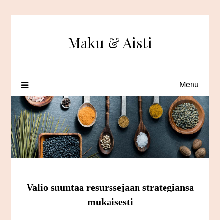
Skip
to
content
Maku & Aisti
Menu
Valio suuntaa resurssejaan strategiansa
mukaisesti