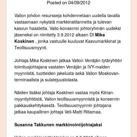
Posted on
04/09/2012
Valion johdon resursseja kohdennetaan uudella tavalla
vastaamaan nykyistä markkinatilannetta ja tulevan
kasvun haasteita. Valio-konsernin johtoryhmän uudeksi
jäseneksi on nimitetty 3.9.2012 alkaen DI
Mika
Koskinen
, jonka vastuulle kuuluvat Kasvumarkkinat ja
Teollisuusmyynti.
Johtaja Mika Koskinen jatkaa Valion Venäjän-tytäryhtiön
toimitusjohtajana vastaten Venäjän ja IVY-maiden
myynnistä, tuotteiden jakelusta sekä Valion Moskovan-
terminaalista ja sulatejuustolasta.
Näiden lisäksi johtaja Koskinen vastaa myös Kiinan-
myyntiyhtiöstä, Valion teollisuusmyynnistä ja konsernin
pakkauskehityksestä. Teollisuusmyynnin johtajana
jatkaa kaupallinen johtaja Veli-Matti Riitamaa.
Susanna Takkunen markkinointijohtajaksi