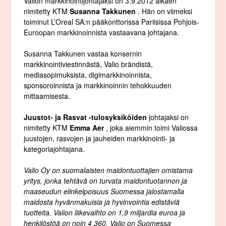
Valion markkinointijohtajaksi on 3.9.2012 alkaen
nimitetty KTM
Susanna Takkunen
. Hän on viimeksi
toiminut L’Oreal SA:n pääkonttorissa Pariisissa Pohjois-
Euroopan markkinoinnista vastaavana johtajana.
Susanna Takkunen vastaa konsernin
markkinointiviestinnästä, Valio brändistä,
mediasopimuksista, digimarkkinoinnista,
sponsoroinnista ja markkinoinnin tehokkuuden
mittaamisesta.
Juustot- ja Rasvat -tulosyksiköiden
johtajaksi on
nimitetty KTM
Emma Aer
, joka aiemmin toimi Valiossa
juustojen, rasvojen ja jauheiden markkinointi- ja
kategoriajohtajana.
Valio Oy on suomalaisten maidontuottajien omistama
yritys, jonka tehtävä on turvata maidontuotannon ja
maaseudun elinkelpoisuus Suomessa jalostamalla
maidosta hyvänmakuisia ja hyvinvointia edistäviä
tuotteita. Valion liikevaihto on 1,9 miljardia euroa ja
henkilöstöä on noin 4 360. Valio on Suomessa