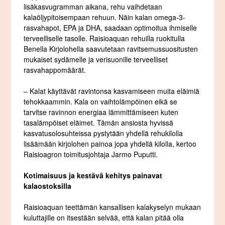
lisäkasvugramman aikana, rehu vaihdetaan
kalaöljypitoisempaan rehuun. Näin kalan omega-3-
rasvahapot, EPA ja DHA, saadaan optimoitua ihmiselle
terveelliselle tasolle. Raisioaquan rehuilla ruokitulla
Benella Kirjolohella saavutetaan ravitsemussuositusten
mukaiset sydämelle ja verisuonille terveelliset
rasvahappomäärät.
– Kalat käyttävät ravintonsa kasvamiseen muita eläimiä
tehokkaammin. Kala on vaihtolämpöinen eikä se
tarvitse ravinnon energiaa lämmittämiseen kuten
tasalämpöiset eläimet. Tämän ansiosta hyvissä
kasvatusolosuhteissa pystytään yhdellä rehukilolla
lisäämään kirjolohen painoa jopa yhdellä kilolla, kertoo
Raisioagron toimitusjohtaja Jarmo Puputti.
Kotimaisuus ja kestävä kehitys painavat
kalaostoksilla
Raisioaquan teettämän kansallisen kalakyselyn mukaan
kuluttajille on itsestään selvää, että kalan pitää olla