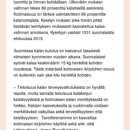
tuoretta ja hinnan kohdallaan. Ulkonäön mukaan
valinnan tekee 86 prosenttia kalatiskillä asioivista.
Kotimaisuus on tärkeä valintakriteeri 66 prosentille
kalanostajista. Kyselyn mukaan joka toinen pitää
kestävän kehityksen mukaisesti kasvatettua kalaa
valinnan arvoisena. Kyselyyn vastasi 1031 suomalaista
elokuussa 2015.
Suomessa kalan kulutus on kasvanut tasaisesti
viimeisen kymmenen vuoden aikana. Suomalaiset
syövät kalaa keskimäärin 15 kg henkilöä kohden
vuodessa. Tästä määrästä kotimaisen kirjolohen osuus
on kuitenkin vain yksi kilo henkilöä kohden.
– Tietoisuus kalan terveysvaikutuksista on hyvällä
tasolla, mutta samalla tietoisuus kalaketjun
kestävyydestä ja kotimaisen kalan merkityksestä on
heikko. Kalojen kasvatuksella ja ruokinnalla voidaan
merkittävästi vaikuttaa sekä terveellisyyteen että
kestävyyteen. Tavoitteenamme on kasvattaa
kotimaisen kirjolohen käyttöä sekä arki- että
juhlaruokana, Jarmo Puputti toteaa.