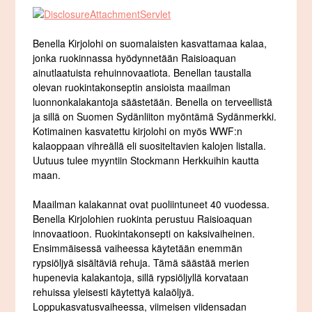
Benella Kirjolohi on suomalaisten kasvattamaa kalaa,
jonka ruokinnassa hyödynnetään Raisioaquan
ainutlaatuista rehuinnovaatiota. Benellan taustalla
olevan ruokintakonseptin ansioista maailman
luonnonkalakantoja säästetään. Benella on terveellistä
ja sillä on Suomen Sydänliiton myöntämä Sydänmerkki.
Kotimainen kasvatettu kirjolohi on myös WWF:n
kalaoppaan vihreällä eli suositeltavien kalojen listalla.
Uutuus tulee myyntiin Stockmann Herkkuihin kautta
maan.
Maailman kalakannat ovat puoliintuneet 40 vuodessa.
Benella Kirjolohien ruokinta perustuu Raisioaquan
innovaatioon. Ruokintakonsepti on kaksivaiheinen.
Ensimmäisessä vaiheessa käytetään enemmän
rypsiöljyä sisältäviä rehuja. Tämä säästää merien
hupenevia kalakantoja, sillä rypsiöljyllä korvataan
rehuissa yleisesti käytettyä kalaöljyä.
Loppukasvatusvaiheessa, viimeisen viidensadan