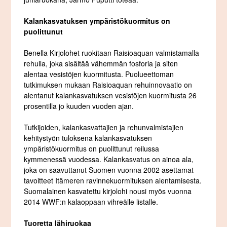
Kalankasvatuksen ympäristökuormitus on
puolittunut
Benella Kirjolohet ruokitaan Raisioaquan valmistamalla
rehulla, joka sisältää vähemmän fosforia ja siten
alentaa vesistöjen kuormitusta. Puolueettoman
tutkimuksen mukaan Raisioaquan rehuinnovaatio on
alentanut kalankasvatuksen vesistöjen kuormitusta 26
prosentilla jo kuuden vuoden ajan.
Tutkijoiden, kalankasvattajien ja rehunvalmistajien
kehitystyön tuloksena kalankasvatuksen
ympäristökuormitus on puolittunut reilussa
kymmenessä vuodessa. Kalankasvatus on ainoa ala,
joka on saavuttanut Suomen vuonna 2002 asettamat
tavoitteet Itämeren ravinnekuormituksen alentamisesta.
Suomalainen kasvatettu kirjolohi nousi myös vuonna
2014 WWF:n kalaoppaan vihreälle listalle.
Tuoretta lähiruokaa