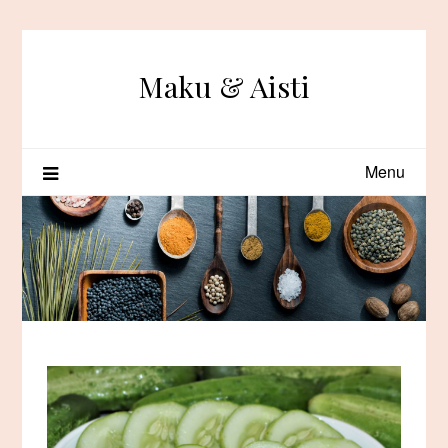
Skip
to
content
Maku & Aisti
Menu