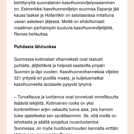
kehittynyttä suomalainen kasvihuoneviljelyosaaminen
on. Esimerkiksi kasvihuoneviljelyn suurmaa Espanja jää
kauas taakse ja Hollantikin on satotasoissa mitattuna
usean askeleen jäljessä. Meillä on ehdottomasti
maailman parhaimpiin kuuluvia kasvihuoneviljelijöitä,
Remes hehkuttaa.
Puhdasta lähiruokaa
Suomessa kotimaiset vihannekset ovat taatusti
puhtaita, jäljitettäviä ja helposti saatavilla ympäri
Suomen ja läpi vuoden. Kasvihuonevihanneksia viljelee
321 yritystä eri puolilla maata, ja kuljetusmatkat
kasvihuoneelta lautaselle pysyvät lyhyinä.
– Turvallisuus ja luottamus ovat tunnetusti onnellisuutta
lisääviä tekijöitä. Kotimainen ruoka on yksi
konkreettinen arjen vakautta tuova asia, jota harvoin
tulee ajatelleeksi sen syvällisemmin. Se, että meillä on
tehokasta ja säältä suojattua ruuantuotantoa
Suomessa, on myös huoltovarmuuden kannalta erittäin