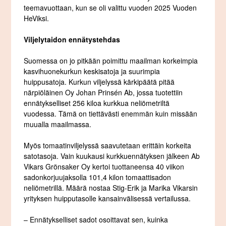
teemavuottaan, kun se oli valittu vuoden 2025 Vuoden
HeViksi.
Viljelytaidon ennätystehdas
Suomessa on jo pitkään poimittu maailman korkeimpia
kasvihuonekurkun keskisatoja ja suurimpia
huippusatoja. Kurkun viljelyssä kärkipäätä pitää
närpiöläinen Oy Johan Prinsén Ab, jossa tuotettiin
ennätykselliset 256 kiloa kurkkua neliömetriltä
vuodessa. Tämä on tiettävästi enemmän kuin missään
muualla maailmassa.
Myös tomaatinviljelyssä saavutetaan erittäin korkeita
satotasoja. Vain kuukausi kurkkuennätyksen jälkeen Ab
Vikars Grönsaker Oy kertoi tuottaneensa 40 viikon
sadonkorjuujaksolla 101,4 kilon tomaattisadon
neliömetrillä. Määrä nostaa Stig-Erik ja Marika Vikarsin
yrityksen huipputasolle kansainvälisessä vertailussa.
– Ennätykselliset sadot osoittavat sen, kuinka