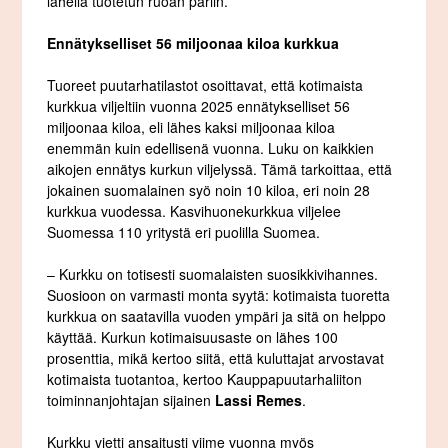
lähellä tuotetun ruoan pariin.
Ennätykselliset 56 miljoonaa kiloa kurkkua
Tuoreet puutarhatilastot osoittavat, että kotimaista
kurkkua viljeltiin vuonna 2025 ennätykselliset 56
miljoonaa kiloa, eli lähes kaksi miljoonaa kiloa
enemmän kuin edellisenä vuonna. Luku on kaikkien
aikojen ennätys kurkun viljelyssä. Tämä tarkoittaa, että
jokainen suomalainen syö noin 10 kiloa, eri noin 28
kurkkua vuodessa. Kasvihuonekurkkua viljelee
Suomessa 110 yritystä eri puolilla Suomea.
– Kurkku on totisesti suomalaisten suosikkivihannes.
Suosioon on varmasti monta syytä: kotimaista tuoretta
kurkkua on saatavilla vuoden ympäri ja sitä on helppo
käyttää. Kurkun kotimaisuusaste on lähes 100
prosenttia, mikä kertoo siitä, että kuluttajat arvostavat
kotimaista tuotantoa, kertoo Kauppapuutarhaliiton
toiminnanjohtajan sijainen
Lassi Remes
.
Kurkku vietti ansaitusti viime vuonna myös