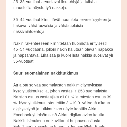
25–35-vuotiaat arvostavat itsetehtyjä ja tulisilla
mausteilla höystettyä nakkeja.
35–44-vuotiaat kiinnittävät huomiota terveellisyyteen ja
hakevat vähärasvaisia ja vähäsuolaisia
nakkivaihtoehtoja.
Nakin rakenteeseen kiinnitetään huomiota erityisesti
45–54-vuotiaana, jolloin nakin halutaan olevan napakka
ja napsahtava. Lihaisaa ja kuorellista nakkia suosivat yli
55-vuotiaat.
Suuri suomalainen nakkitutkimus
Atria otti selvää suomalaisten nakkimieltymyksistä
kyselytutkimuksella, johon vastasi 1 258 suomalaista.
Naisten osuus vastaajista oli 61 % ja miesten osuus 39
%. Kyselytutkimus toteutettiin 3.–19.9. välisenä aikana
digikyselynä ja tutkimuksen näyte koottiin Atrian
Facebook-yhteisön sekä Atrian digikanavien kautta.
Nakkitutkimuksen on kuvittanut huippusuositusta
Fok_it-sarjakuvastaan tunnettu Joonas Rinta-Kanto.