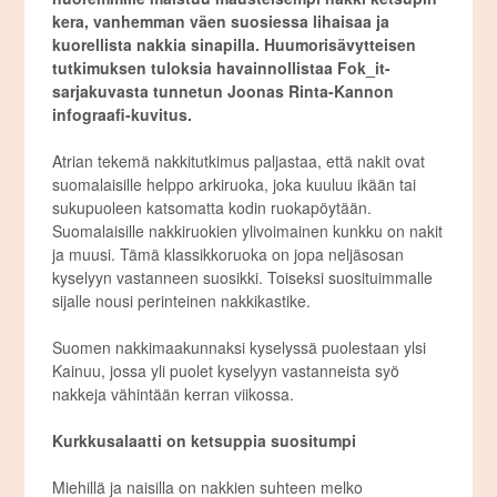
kera, vanhemman väen suosiessa lihaisaa ja
kuorellista nakkia sinapilla. Huumorisävytteisen
tutkimuksen tuloksia havainnollistaa Fok_it-
sarjakuvasta tunnetun Joonas Rinta-Kannon
infograafi-kuvitus.
Atrian tekemä nakkitutkimus paljastaa, että nakit ovat
suomalaisille helppo arkiruoka, joka kuuluu ikään tai
sukupuoleen katsomatta kodin ruokapöytään.
Suomalaisille nakkiruokien ylivoimainen kunkku on nakit
ja muusi. Tämä klassikkoruoka on jopa neljäsosan
kyselyyn vastanneen suosikki. Toiseksi suosituimmalle
sijalle nousi perinteinen nakkikastike.
Suomen nakkimaakunnaksi kyselyssä puolestaan ylsi
Kainuu, jossa yli puolet kyselyyn vastanneista syö
nakkeja vähintään kerran viikossa.
Kurkkusalaatti on ketsuppia suositumpi
Miehillä ja naisilla on nakkien suhteen melko