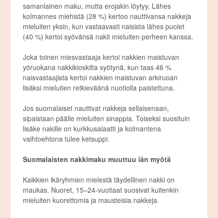
samanlainen maku, mutta erojakin löytyy. Lähes
kolmannes miehistä (28 %) kertoo nauttivansa nakkeja
mieluiten yksin, kun vastaavasti naisista lähes puolet
(40 %) kertoi syövänsä nakit mieluiten perheen kanssa.
Joka toinen miesvastaaja kertoi nakkien maistuvan
yöruokana nakkikioskilta syötynä, kun taas 46 %
naisvastaajista kertoi nakkien maistuvan arkiruoan
lisäksi mieluiten retkieväänä nuotiolla paistettuna.
Jos suomalaiset nauttivat nakkeja sellaisenaan,
sipaistaan päälle mieluiten sinappia. Toiseksi suosituin
lisäke nakille on kurkkusalaatti ja kolmantena
vaihtoehtona tulee ketsuppi.
Suomalaisten nakkimaku muuttuu iän myötä
Kaikkien ikäryhmien mielestä täydellinen nakki on
maukas. Nuoret, 15–24-vuotiaat suosivat kuitenkin
mieluiten kuorettomia ja mausteisia nakkeja.