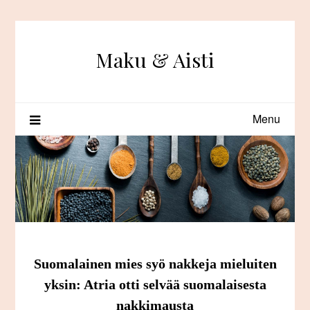
Skip
to
content
Maku & Aisti
Menu
Suomalainen mies syö nakkeja mieluiten
yksin: Atria otti selvää suomalaisesta
nakkimausta