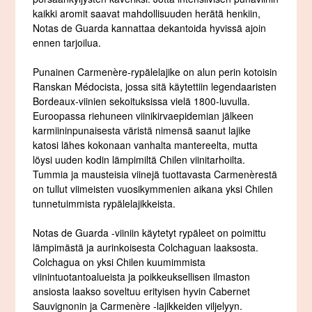
kaikki aromit saavat mahdollisuuden herätä henkiin,
Notas de Guarda kannattaa dekantoida hyvissä ajoin
ennen tarjoilua.
Punainen Carmenère-rypälelajike on alun perin kotoisin
Ranskan Médocista, jossa sitä käytettiin legendaaristen
Bordeaux-viinien sekoituksissa vielä 1800-luvulla.
Euroopassa riehuneen viinikirvaepidemian jälkeen
karmiininpunaisesta väristä nimensä saanut lajike
katosi lähes kokonaan vanhalta mantereelta, mutta
löysi uuden kodin lämpimiltä Chilen viinitarhoilta.
Tummia ja mausteisia viinejä tuottavasta Carmenèrestä
on tullut viimeisten vuosikymmenien aikana yksi Chilen
tunnetuimmista rypälelajikkeista.
Notas de Guarda -viiniin käytetyt rypäleet on poimittu
lämpimästä ja aurinkoisesta Colchaguan laaksosta.
Colchagua on yksi Chilen kuumimmista
viinintuotantoalueista ja poikkeuksellisen ilmaston
ansiosta laakso soveltuu erityisen hyvin Cabernet
Sauvignonin ja Carmenère -lajikkeiden viljelyyn.