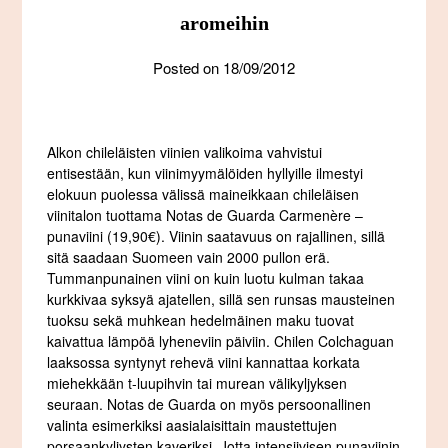
aromeihin
Posted on
18/09/2012
Alkon chileläisten viinien valikoima vahvistui
entisestään, kun viinimyymälöiden hyllyille ilmestyi
elokuun puolessa välissä maineikkaan chileläisen
viinitalon tuottama Notas de Guarda Carmenère –
punaviini (19,90€). Viinin saatavuus on rajallinen, sillä
sitä saadaan Suomeen vain 2000 pullon erä.
Tummanpunainen viini on kuin luotu kulman takaa
kurkkivaa syksyä ajatellen, sillä sen runsas mausteinen
tuoksu sekä muhkean hedelmäinen maku tuovat
kaivattua lämpöä lyheneviin päiviin. Chilen Colchaguan
laaksossa syntynyt rehevä viini kannattaa korkata
miehekkään t-luupihvin tai murean välikyljyksen
seuraan. Notas de Guarda on myös persoonallinen
valinta esimerkiksi aasialaisittain maustettujen
porsaankyljysten kaveriksi. Jotta intensiivisen punaviinin