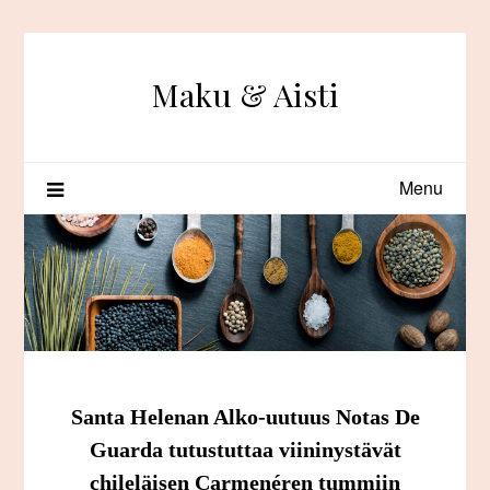
Skip
to
content
Maku & Aisti
Menu
Santa Helenan Alko-uutuus Notas De
Guarda tutustuttaa viininystävät
chileläisen Carmenéren tummiin