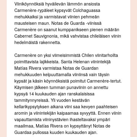
Viiniköynnöksiä hyväilevän lämmön ansiosta
Carmenère-rypäleet kypsyvät Colchaguassa
mehukkaiksi ja varmistavat viinien pehmeän
mausteisen maun. Notas de Guarda -viinissä
Carmenère on saanut kumppanikseen pienen määrän
Cabernet Sauvignonia, mikä vahvistaa chileläisen viinin
hedelmäistä rakennetta.
Carmenère on yksi viimeisimmistä Chilen viinitarhoilta
poimittavista lajikkeista. Santa Helenan viinintekijä
Matías Rivera varmistaa Notas de Guardan
mehukkuuden kelpuuttamalla viiniinsä vain täysin
kypsät ja käsin köynnöksistä poimitut Carmenère-tertut.
Käymisen jälkeen tumman punaviinin on annettu
kypsyä 14 kuukauden ajan ranskalaisissa
tammitynnyreissä. Yli vuoden kestävän
kellarikypsytyksen aikana viini saa kevyen paahteisen
aromin ja viinintekijän kaipaamaa syvyyttä. Ennen viinin
vapauttamista viininystävien ihasteltavaksi ympäri
maailmaa, Matías Rivera on kypsyttänyt Notas de
Guardaa pullossa kuuden kuukauden ajan.