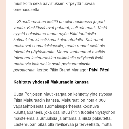
mustikoita sekä aavistuksen kirpeyttä tuovaa
omenasosetta.
– Skandinaavinen keittiö on ollut nosteessa jo pari
vuotta. Keskiössä ovat puhtaat, selkeät maut. Tästä
syystä halusimme tuoda myös Piltti-tuotteisiin
kotimaisten klassikkomakujen aterioita. Kalaruoat
maistuvat suomalaislapsille, mutta ruodot eivät ole
toivottuja pöytävieraita. Monet vanhemmat ovatkin
toivoneet lastenruokien valikoimiin erityisesti lisää
maistuvia kalaruokia sekä perisuomalaista
poroateriaa,
kertoo Piltin Brand Manager
Päivi Pätsi
.
Kehitetty yhdessä Makuraadin kanssa
Uutta Pohjoisen Maut -sarjaa on kehitetty yhteistyössä
Piltin Makuraadin kanssa. Makuraati on noin 4 000
vapaaehtoisesta suomalaisperheestä koostuva
kuluttajapaneeli, joka osallistuu Piltin tuotekehitystyöhön
maistelemalla uutuuksia ja antamalla niistä palautetta.
Lastenruoan pitää olla ravitsevaa ja terveellistä, mutta