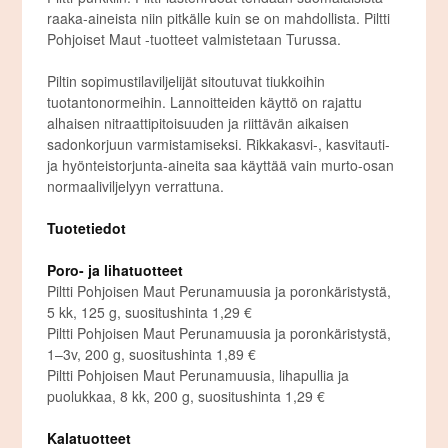
raaka-aineista niin pitkälle kuin se on mahdollista. Piltti
Pohjoiset Maut -tuotteet valmistetaan Turussa.
Piltin sopimustilaviljelijät sitoutuvat tiukkoihin
tuotantonormeihin. Lannoitteiden käyttö on rajattu
alhaisen nitraattipitoisuuden ja riittävän aikaisen
sadonkorjuun varmistamiseksi. Rikkakasvi-, kasvitauti-
ja hyönteistorjunta-aineita saa käyttää vain murto-osan
normaaliviljelyyn verrattuna.
Tuotetiedot
Poro- ja lihatuotteet
Piltti Pohjoisen Maut Perunamuusia ja poronkäristystä,
5 kk, 125 g, suositushinta 1,29 €
Piltti Pohjoisen Maut Perunamuusia ja poronkäristystä,
1–3v, 200 g, suositushinta 1,89 €
Piltti Pohjoisen Maut Perunamuusia, lihapullia ja
puolukkaa, 8 kk, 200 g, suositushinta 1,29 €
Kalatuotteet