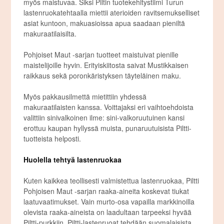
myös maistuvaa. Siksi Piltin tuotekehitystiimi Turun
lastenruokatehtaalla miettii aterioiden ravitsemukselliset
asiat kuntoon, makuasioissa apua saadaan pieniltä
makuraatilaisilta.
Pohjoiset Maut -sarjan tuotteet maistuivat pienille
maistelijoille hyvin. Erityiskiitosta saivat Mustikkaisen
raikkaus sekä poronkäristyksen täyteläinen maku.
Myös pakkausilmettä mietittiin yhdessä
makuraatilaisten kanssa. Voittajaksi eri vaihtoehdoista
valittiin sinivalkoinen ilme: sini-valkoruutuinen kansi
erottuu kaupan hyllyssä muista, punaruutuisista Piltti-
tuotteista helposti.
Huolella tehtyä lastenruokaa
Kuten kaikkea teollisesti valmistettua lastenruokaa, Piltti
Pohjoisen Maut -sarjan raaka-aineita koskevat tiukat
laatuvaatimukset. Vain murto-osa vapailla markkinoilla
olevista raaka-aineista on laadultaan tarpeeksi hyvää
Piltti-purkkiin. Piltti-lastenruoat tehdään suomalaisista