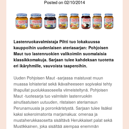
Posted on
02/10/2014
Lastenruokavalmistaja Piltti tuo lokakuussa
kauppoihin uudenlaisen ateriasarjan: Pohjoisen
Maut tuo lastenruokien valikoimiin suomalaisia
klassikkomakuja. Sarjaan tulee kahdeksan tuotetta
eri ikäryhmille, vauvoista taaperoihin.
Uuden Pohjoisen Maut -sarjassa maistuvat muun
muassa lohiateriat sekä ikävaiheeseen sopivaksi tehty
lihapullat puolukkasoseella viimeisteltynä. Pohjoisen
Maut -tuotesarja tuo valmiisiin lastenruokiin
ainutlaatuisen uutuuden, riistaisen ateriamaun
Perunamuusia ja poronkäristystä. Sarjaan tulee lisäksi
kaksi sokeroimatonta marjamakua: omenaa ja
mustaherukkasosetta sisältävä Herukkaiset palat sekä
Mustikkainen, joka sisältää aiempaa enemmän