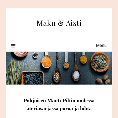
Skip
to
content
Maku & Aisti
Menu
Pohjoisen Maut: Piltin uudessa
ateriasarjassa poroa ja lohta