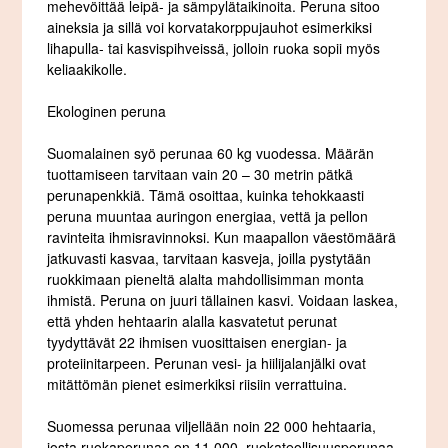
mehevöittää leipä- ja sämpylätaikinoita. Peruna sitoo
aineksia ja sillä voi korvatakorppujauhot esimerkiksi
lihapulla- tai kasvispihveissä, jolloin ruoka sopii myös
keliaakikolle.
Ekologinen peruna
Suomalainen syö perunaa 60 kg vuodessa. Määrän
tuottamiseen tarvitaan vain 20 – 30 metrin pätkä
perunapenkkiä. Tämä osoittaa, kuinka tehokkaasti
peruna muuntaa auringon energiaa, vettä ja pellon
ravinteita ihmisravinnoksi. Kun maapallon väestömäärä
jatkuvasti kasvaa, tarvitaan kasveja, joilla pystytään
ruokkimaan pieneltä alalta mahdollisimman monta
ihmistä. Peruna on juuri tällainen kasvi. Voidaan laskea,
että yhden hehtaarin alalla kasvatetut perunat
tyydyttävät 22 ihmisen vuosittaisen energian- ja
proteiinitarpeen. Perunan vesi- ja hiilijalanjälki ovat
mitättömän pienet esimerkiksi riisiin verrattuina.
Suomessa perunaa viljellään noin 22 000 hehtaaria,
josta ruokaperunaa on 11 000, ruokateollisuusperunaa