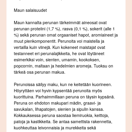
Maun salaisuudet
Maun kannalta perunan tärkeimmät aineosat ovat
perunan proteiini (1,7 %), rasva (0,1 %), sokerit (alle 1
%) sekä perunan omat orgaaniset hapot, aromiaineet ja
muut pienkomponentit. Perunoita voi maistella ja
vertailla kuin viinejä. Kun kokeneet maistajat ovat
testanneet eri perunalajikkeita, he ovat löytäneet
esimerkiksi voin, sienten, umamin, kookoksen,
popcornin, maltaan ja hedelmien aromeja. Tuoksu on
tärkeä osa perunan makua.
Perunoissa säilyy maku, kun ne keitetään kuorineen.
Höyryttäen voi hyvin kypsentää perunoita myös
kuorittuina. Parhaimmillaan peruna on täysin kypsänä.
Peruna on ehdoton makupari mädin, graavi- ja
savukalan, lihapatojen, sienien ja sipulin kanssa.
Kokkauksessa peruna saostaa liemiruokia, keittoja,
patoja ja kastikkeita. Se antaa samettista rakennetta,
kuohkeuttaa leivonnaisia ja murekkeita sekä