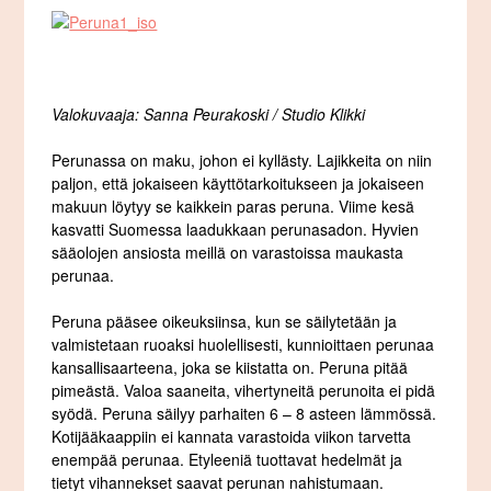
Valokuvaaja: Sanna Peurakoski / Studio Klikki
Perunassa on maku, johon ei kyllästy. Lajikkeita on niin
paljon, että jokaiseen käyttötarkoitukseen ja jokaiseen
makuun löytyy se kaikkein paras peruna. Viime kesä
kasvatti Suomessa laadukkaan perunasadon. Hyvien
sääolojen ansiosta meillä on varastoissa maukasta
perunaa.
Peruna pääsee oikeuksiinsa, kun se säilytetään ja
valmistetaan ruoaksi huolellisesti, kunnioittaen perunaa
kansallisaarteena, joka se kiistatta on. Peruna pitää
pimeästä. Valoa saaneita, vihertyneitä perunoita ei pidä
syödä. Peruna säilyy parhaiten 6 – 8 asteen lämmössä.
Kotijääkaappiin ei kannata varastoida viikon tarvetta
enempää perunaa. Etyleeniä tuottavat hedelmät ja
tietyt vihannekset saavat perunan nahistumaan.