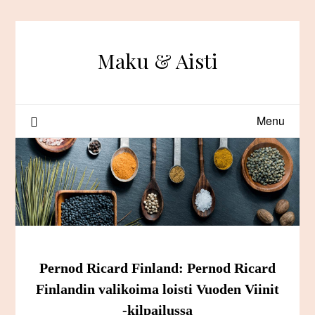
Skip
to
content
Maku & Aisti
Menu
Pernod Ricard Finland: Pernod Ricard
Finlandin valikoima loisti Vuoden Viinit
-kilpailussa