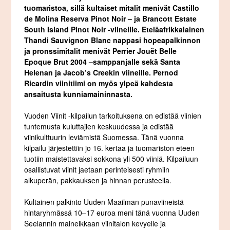
tuomaristoa, sillä kultaiset mitalit menivät Castillo
de Molina Reserva Pinot Noir – ja Brancott Estate
South Island Pinot Noir -viineille. Eteläafrikkalainen
Thandi Sauvignon Blanc nappasi hopeapalkinnon
ja pronssimitalit menivät Perrier Jouët Belle
Epoque Brut 2004 –samppanjalle sekä Santa
Helenan ja Jacob’s Creekin viineille. Pernod
Ricardin viinitiimi on myös ylpeä kahdesta
ansaitusta kunniamaininnasta.
Vuoden Viinit -kilpailun tarkoituksena on edistää viinien
tuntemusta kuluttajien keskuudessa ja edistää
viinikulttuurin leviämistä Suomessa. Tänä vuonna
kilpailu järjestettiin jo 16. kertaa ja tuomariston eteen
tuotiin maistettavaksi sokkona yli 500 viiniä. Kilpailuun
osallistuvat viinit jaetaan perinteisesti ryhmiin
alkuperän, pakkauksen ja hinnan perusteella.
Kultainen palkinto Uuden Maailman punaviineistä
hintaryhmässä 10–17 euroa meni tänä vuonna Uuden
Seelannin maineikkaan viinitalon kevyelle ja