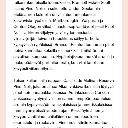
raikasrakenteiselle luomukselle. Brancott Estate South
Island Pinot Noir on sekoitettu Uuden-Seelannin
eteläsaaren kolmella eri viinintuotantoalueella
kasvavista rypäleistä. Marlboroughin, Waiparan ja
Central Otagon viileät ilmastot sopivat täydellisesti Pinot
Noir -lajikkeen viljelyyn ja viileyden ansiosta
viininviljelijän toivoma hapokkuus säilyy tarhoilla
kypsyvissä rypäleissä. Brancott Estaten tuottamaa pinot
noiria kannattaa kokeilla esimerkiksi riimihärän tai
savulihan kumppanina. Rypälelajikkeen herkät aromit ja
maku pääsevät parhaiten esiin, kun viini tarjoillaan
kevyesti viilennettynä.
Toisen kultamitalin nappasi Castillo de Molinan Reserva
Pinot Noir, joka on ainoa Alkon vakiovalikoimista löytyvä
pinot noir hanapakkauksessa. Aurinkoisessa Curicón
laaksossa syntynyt viini on saanut lempeän paahteisen
aromin kypsyessään ranskalaisissa ja amerikkalaisissa
tammitynnyreissä vuoden ajan. Keskitäyteläinen ja
kevyen vaniljainen chileläinen on monipuolinen
seurustelu- ja ruokaviini. Pinot noir -viiniin kannattaa