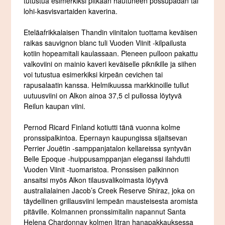
tutustua esimerkiksi pitkään hautuneen possupadan tai
lohi-kasvisvartaiden kaverina.
Eteläafrikkalaisen Thandin viinitalon tuottama keväisen
raikas sauvignon blanc tuli Vuoden Viinit -kilpailusta
kotiin hopeamitali kaulassaan. Pieneen pulloon pakattu
valkoviini on mainio kaveri keväiselle piknikille ja siihen
voi tutustua esimerkiksi kirpeän cevichen tai
rapusalaatin kanssa. Helmikuussa markkinoille tullut
uutuusviini on Alkon ainoa 37,5 cl pullossa löytyvä
Reilun kaupan viini.
Pernod Ricard Finland kotiutti tänä vuonna kolme
pronssipalkintoa. Epernayn kaupungissa sijaitsevan
Perrier Jouëtin -samppanjatalon kellareissa syntyvän
Belle Epoque -huippusamppanjan eleganssi ilahdutti
Vuoden Viinit -tuomaristoa. Pronssisen palkinnon
ansaitsi myös Alkon tilausvalikoimasta löytyvä
australialainen Jacob’s Creek Reserve Shiraz, joka on
täydellinen grillausviini lempeän mausteisesta aromista
pitäville. Kolmannen pronssimitalin napannut Santa
Helena Chardonnay kolmen litran hanapakkauksessa