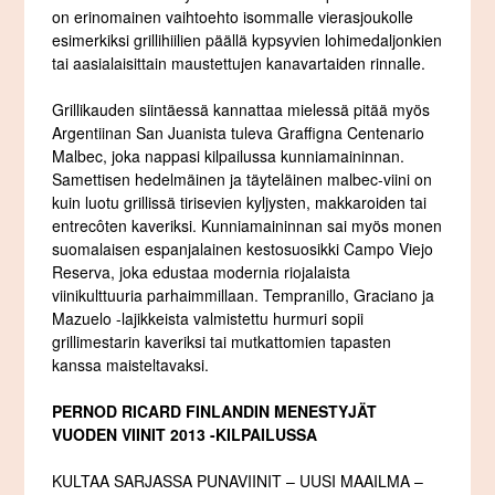
on erinomainen vaihtoehto isommalle vierasjoukolle
esimerkiksi grillihiilien päällä kypsyvien lohimedaljonkien
tai aasialaisittain maustettujen kanavartaiden rinnalle.
Grillikauden siintäessä kannattaa mielessä pitää myös
Argentiinan San Juanista tuleva Graffigna Centenario
Malbec, joka nappasi kilpailussa kunniamaininnan.
Samettisen hedelmäinen ja täyteläinen malbec-viini on
kuin luotu grillissä tirisevien kyljysten, makkaroiden tai
entrecôten kaveriksi. Kunniamaininnan sai myös monen
suomalaisen espanjalainen kestosuosikki Campo Viejo
Reserva, joka edustaa modernia riojalaista
viinikulttuuria parhaimmillaan. Tempranillo, Graciano ja
Mazuelo -lajikkeista valmistettu hurmuri sopii
grillimestarin kaveriksi tai mutkattomien tapasten
kanssa maisteltavaksi.
PERNOD RICARD FINLANDIN MENESTYJÄT
VUODEN VIINIT 2013 -KILPAILUSSA
KULTAA SARJASSA PUNAVIINIT – UUSI MAAILMA –