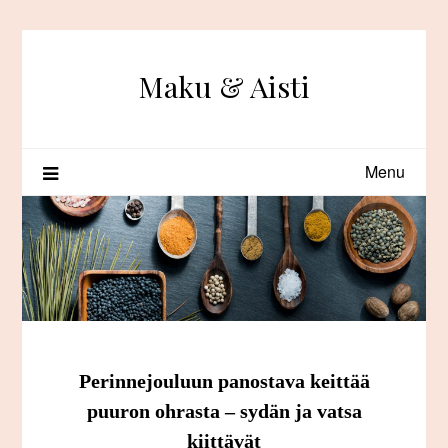
Skip
to
content
Maku & Aisti
Menu
Perinnejouluun panostava keittää
puuron ohrasta – sydän ja vatsa
kiittävät