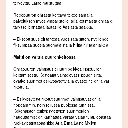
terveyttä, Laine muistuttaa.
Retropuuron ohrasta keittävä tekee samalla
palveluksen myös ympäristölle, sillä kotimaista ohraa ei
tarvitse lennättää lautasille Aasiasta saakka.
– Eksoottisuus oli tärkeää vuosisata sitten, nyt lienee
fiksumpaa suosia suomalaista ja hillitä hiilijalanjälkeä.
Maltti on valttia puuronkeitossa
Ohrapuuron valmistus ei juuri poikkea riisipuuron
keittämisestä. Keittoajat vaihtelevat riippuen siitä,
ovatko suurimot esikypsytettyjä ja ovatko ne ehjiä vai
rikottuja.
– Esikypsytetyt rikotut suurimot valmistuvat ehjiä
nopeammin, noin reilussa puolessa tunnissa.
Kokonaisten esikypsytettyjen suurimoiden
hauduttamiseen kannattaa varata vajaa tunti, opastaa
ruokaviestintäpäällikkö Arja Elina Laine Myllyn