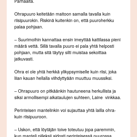
Parhaalta.
Ohrapuuro keitetään maitoon samalla tavalla kuin
riisipuurokin. Riskinä kuitenkin on, että puuroherkku
palaa pohjaan.
– Suurimoihin kannattaa ensin imeyttää kattilassa pieni
määrä vettä. Sillä tavalla puuro ei pala yhtä helposti
pohjaan, mutta sitä täytyy silti muistaa sekoittaa
jatkuvasti.
Ohra ei ole yhtä herkkä ylikypsymiselle kuin riisi, joka
liian kauan hellalla viihdyttyään muuttuu muussiksi.
– Ohrapuuro on pitkäänkin hautuneena herkullista ja
siksi armollisempi aikataulujen suhteen, Laine vinkkaa.
Perinteisen mantelinkin voi sujauttaa yhtä lailla ohra-
kuin riisipuuroon.
– Uskon, että löytäjän toive toteutuu jopa paremmin,
kun manteli piileksii aidosti perinteisessä puurossa,