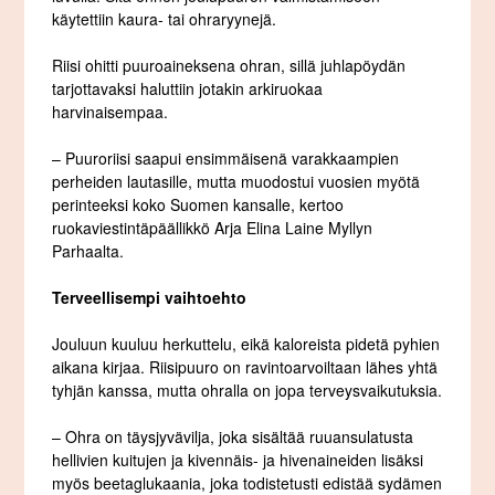
käytettiin kaura- tai ohraryynejä.
Riisi ohitti puuroaineksena ohran, sillä juhlapöydän
tarjottavaksi haluttiin jotakin arkiruokaa
harvinaisempaa.
– Puuroriisi saapui ensimmäisenä varakkaampien
perheiden lautasille, mutta muodostui vuosien myötä
perinteeksi koko Suomen kansalle, kertoo
ruokaviestintäpäällikkö Arja Elina Laine Myllyn
Parhaalta.
Terveellisempi vaihtoehto
Jouluun kuuluu herkuttelu, eikä kaloreista pidetä pyhien
aikana kirjaa. Riisipuuro on ravintoarvoiltaan lähes yhtä
tyhjän kanssa, mutta ohralla on jopa terveysvaikutuksia.
– Ohra on täysjyvävilja, joka sisältää ruuansulatusta
hellivien kuitujen ja kivennäis- ja hivenaineiden lisäksi
myös beetaglukaania, joka todistetusti edistää sydämen