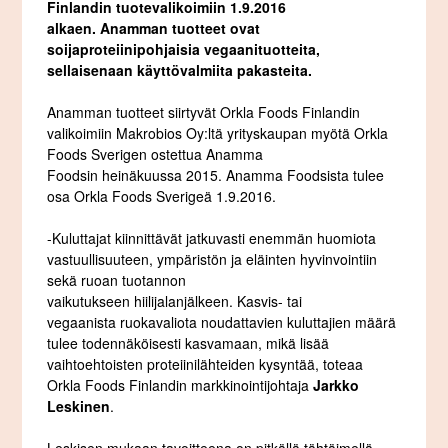
Finlandin tuotevalikoimiin 1.9.2016
alkaen.
Anamman tuotteet ovat
soijaproteiinipohjaisia vegaanituotteita,
sellaisenaan käyttövalmiita pakasteita.
Anamman tuotteet siirtyvät Orkla Foods Finlandin
valikoimiin Makrobios Oy:ltä yrityskaupan myötä Orkla
Foods Sverigen ostettua Anamma
Foodsin heinäkuussa 2015. Anamma Foodsista tulee
osa Orkla Foods Sverigeä 1.9.2016.
-Kuluttajat kiinnittävät jatkuvasti enemmän huomiota
vastuullisuuteen, ympäristön ja eläinten hyvinvointiin
sekä ruoan tuotannon
vaikutukseen hiilijalanjälkeen. Kasvis- tai
vegaanista ruokavaliota noudattavien kuluttajien määrä
tulee todennäköisesti kasvamaan, mikä lisää
vaihtoehtoisten proteiinilähteiden kysyntää, toteaa
Orkla Foods Finlandin markkinointijohtaja
Jarkko
Leskinen
.