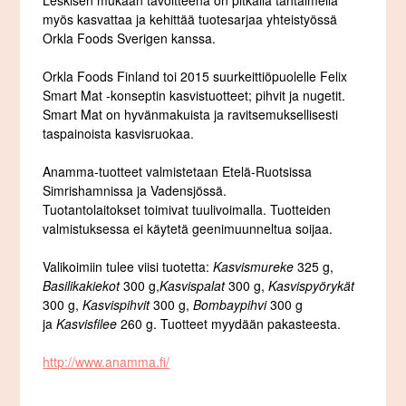
Leskisen mukaan tavoitteena on pitkällä tähtäimellä
myös kasvattaa ja kehittää tuotesarjaa yhteistyössä
Orkla Foods Sverigen kanssa.
Orkla Foods Finland toi 2015 suurkeittiöpuolelle Felix
Smart Mat -konseptin kasvistuotteet; pihvit ja nugetit.
Smart Mat on hyvänmakuista ja ravitsemuksellisesti
taspainoista kasvisruokaa.
Anamma-tuotteet valmistetaan Etelä-Ruotsissa
Simrishamnissa ja Vadensjössä.
Tuotantolaitokset toimivat tuulivoimalla. Tuotteiden
valmistuksessa ei käytetä geenimuunneltua soijaa.
Valikoimiin tulee viisi tuotetta:
Kasvismureke
325 g,
Basilikakiekot
300 g,
Kasvispalat
300 g,
Kasvispyörykät
300 g,
Kasvispihvit
300 g,
Bombaypihvi
300 g
ja
Kasvisfilee
260 g. Tuotteet myydään pakasteesta.
http://www.anamma.fi/