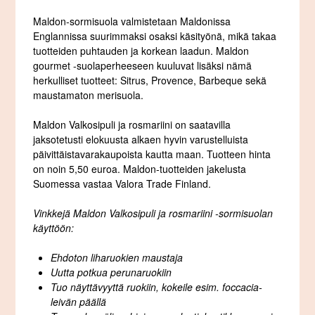
Maldon-sormisuola valmistetaan Maldonissa
Englannissa suurimmaksi osaksi käsityönä, mikä takaa
tuotteiden puhtauden ja korkean laadun. Maldon
gourmet -suolaperheeseen kuuluvat lisäksi nämä
herkulliset tuotteet: Sitrus, Provence, Barbeque sekä
maustamaton merisuola.
Maldon Valkosipuli ja rosmariini on saatavilla
jaksotetusti elokuusta alkaen hyvin varustelluista
päivittäistavarakaupoista kautta maan. Tuotteen hinta
on noin 5,50 euroa. Maldon-tuotteiden jakelusta
Suomessa vastaa Valora Trade Finland.
Vinkkejä Maldon Valkosipuli ja rosmariini -sormisuolan
käyttöön:
Ehdoton liharuokien maustaja
Uutta potkua perunaruokiin
Tuo näyttävyyttä ruokiin, kokeile esim. foccacia-
leivän päällä