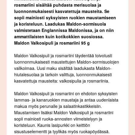
rosmariini sisältää puhdasta merisuolaa ja
luonnonmukaisesti kasvatettuja mausteita. Se
sopii mainiosti syksyisten ruokien maustamiseen
ja koristeluun. Laadukas Maldon-sormisuola
valmistetaan Englannissa Maldonissa, ja on niin
ammattilaisten kuin kotikokkien suosiossa.
Maldon Valkosipuli ja rosmariini 95 g
Maldon Valkosipuli ja rosmariini täydentää toivotusti
luonnonmukaisesti maustettujen Maldon-sormisuolojen
valikoimaa. Uusi maku sisältää laadukasta Maldon-
hiutalesuolaa ja tarkoin valittuja, luonnonmukaisesti
kasvatettuja mausteita: valkosipulia ja rosmariinia.
Maldon Valkosipuli ja rosmariini on ehdoton syksyisten
lammas- ja kanaruokien maustaja ja antaa uudenlaista
makua myös perunalle ja salaatinkastikkeisiin.
Maustamisen lisäksi Maldon Valkosipuli ja rosmariini
sopii mainiosti ruoka-annosten viimeistelyyn ja
koristeluun. Kaunis lasipurkki on keittiön
sisustuselementti ja tyylikäs myös ruokapöydässä.