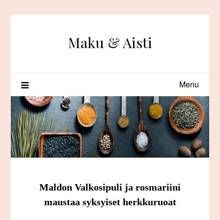
Skip
to
content
Maku & Aisti
Menu
Maldon Valkosipuli ja rosmariini
maustaa syksyiset herkkuruoat