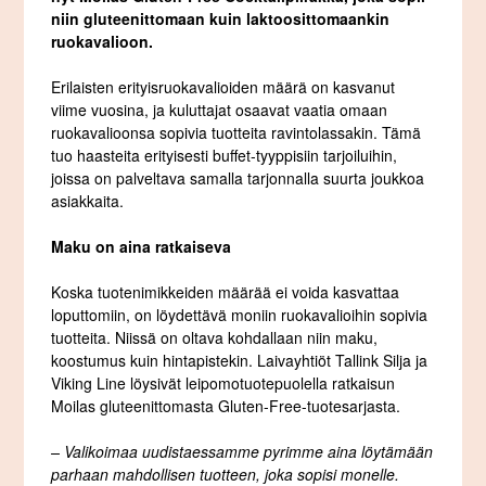
niin gluteenittomaan kuin laktoosittomaankin
ruokavalioon.
Erilaisten erityisruokavalioiden määrä on kasvanut
viime vuosina, ja kuluttajat osaavat vaatia omaan
ruokavalioonsa sopivia tuotteita ravintolassakin. Tämä
tuo haasteita erityisesti buffet-tyyppisiin tarjoiluihin,
joissa on palveltava samalla tarjonnalla suurta joukkoa
asiakkaita.
Maku on aina ratkaiseva
Koska tuotenimikkeiden määrää ei voida kasvattaa
loputtomiin, on löydettävä moniin ruokavalioihin sopivia
tuotteita. Niissä on oltava kohdallaan niin maku,
koostumus kuin hintapistekin. Laivayhtiöt Tallink Silja ja
Viking Line löysivät leipomotuotepuolella ratkaisun
Moilas gluteenittomasta Gluten-Free-tuotesarjasta.
– Valikoimaa uudistaessamme pyrimme aina löytämään
parhaan mahdollisen tuotteen, joka sopisi monelle.