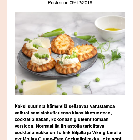
Posted on
09/12/2019
Kaksi suurinta Itämerellä seilaavaa varustamoa
vaihtoi aamiaisbuffetiensa klassikkotuotteen,
cocktailpiirakan, kokonaan gluteenittomaan
versioon. Normaalilla linjastolla tarjoiltava
cocktailpiirakka on Tallink Siljalla ja Viking Linella
nyt Moilas Gluten-Free Cocktailpiirakka, joka sopii