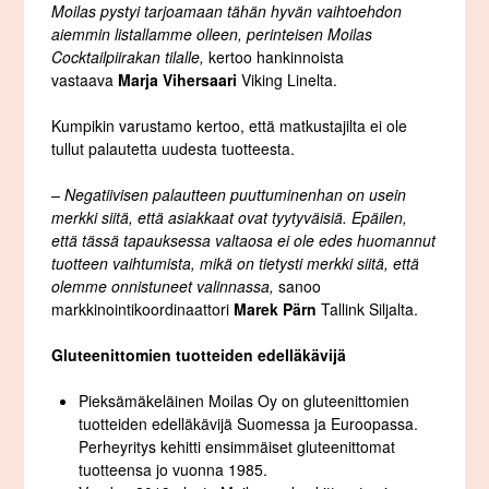
Moilas pystyi tarjoamaan tähän hyvän vaihtoehdon
aiemmin listallamme olleen, perinteisen Moilas
Cocktailpiirakan tilalle,
kertoo hankinnoista
vastaava
Marja Vihersaari
Viking Linelta.
Kumpikin varustamo kertoo, että matkustajilta ei ole
tullut palautetta uudesta tuotteesta.
– Negatiivisen palautteen puuttuminenhan on usein
merkki siitä, että asiakkaat ovat tyytyväisiä. Epäilen,
että tässä tapauksessa valtaosa ei ole edes huomannut
tuotteen vaihtumista, mikä on tietysti merkki siitä, että
olemme onnistuneet valinnassa,
sanoo
markkinointikoordinaattori
Marek Pärn
Tallink Siljalta.
Gluteenittomien tuotteiden edelläkävijä
Pieksämäkeläinen Moilas Oy on gluteenittomien
tuotteiden edelläkävijä Suomessa ja Euroopassa.
Perheyritys kehitti ensimmäiset gluteenittomat
tuotteensa jo vuonna 1985.