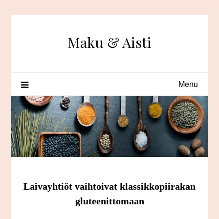
Skip
to
content
Maku & Aisti
Menu
Laivayhtiöt vaihtoivat klassikkopiirakan
gluteenittomaan