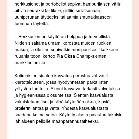
herkkusienet ja portobellot sopivat hampurilaisen väliin
pihvin seuraksi tai tilalle, grilliin sellaisenaan,
uuniperunan täytteeksi tai aamiaismunakkaaseen
tuomaan täytettä.
– Herkkusienten käyttö on helppoa ja terveellistä.
Niiden sisältämä umami korostaa muiden ruokien
makua, ja siksi ne sopivatkin monipuolisesti kaikkeen
ruuanlaittoon, kertoo
Pia Oksa
Champ-sienten
markkinoinnista.
Kotimaisten sienten kasvatus perustuu vahvasti
kiertotalouteen, jossa hyödynnetään paikallisten
yritysten tuotteita. Sienet kasvavat tarkasti valvotuissa
ja hygieenisissä olosuhteissa. Sienten kasvualusta
valmistetaan itse, ja siinä käytetään olkea, kipsiä,
broilerin lantaa ja vettä. Yhdestä kasvualustasta
saadaan kolme satoa. Käytetty alusta palautuu takaisin
lähialueen pelloille maanparannusaiheeksi.