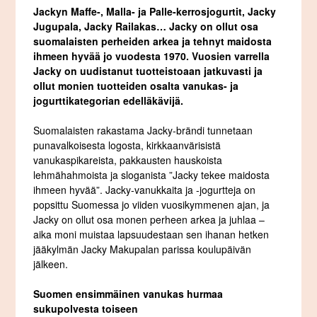
Jackyn Maffe-, Malla- ja Palle-kerrosjogurtit, Jacky
Jugupala, Jacky Railakas… Jacky on ollut osa
suomalaisten perheiden arkea ja tehnyt maidosta
ihmeen hyvää jo vuodesta 1970. Vuosien varrella
Jacky on uudistanut tuotteistoaan jatkuvasti ja
ollut monien tuotteiden osalta vanukas- ja
jogurttikategorian edelläkävijä.
Suomalaisten rakastama Jacky-brändi tunnetaan
punavalkoisesta logosta, kirkkaanvärisistä
vanukaspikareista, pakkausten hauskoista
lehmähahmoista ja sloganista ”Jacky tekee maidosta
ihmeen hyvää”. Jacky-vanukkaita ja -jogurtteja on
popsittu Suomessa jo viiden vuosikymmenen ajan, ja
Jacky on ollut osa monen perheen arkea ja juhlaa –
aika moni muistaa lapsuudestaan sen ihanan hetken
jääkylmän Jacky Makupalan parissa koulupäivän
jälkeen.
Suomen ensimmäinen vanukas hurmaa
sukupolvesta toiseen