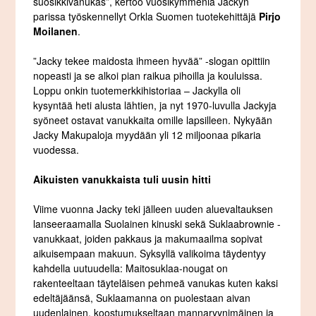
suosikkivanukas”, kertoo vuosikymmeniä Jackyn
parissa työskennellyt Orkla Suomen tuotekehittäjä
Pirjo
Moilanen
.
”Jacky tekee maidosta ihmeen hyvää” -slogan opittiin
nopeasti ja se alkoi pian raikua pihoilla ja kouluissa.
Loppu onkin tuotemerkkihistoriaa – Jackylla oli
kysyntää heti alusta lähtien, ja nyt 1970-luvulla Jackyja
syöneet ostavat vanukkaita omille lapsilleen. Nykyään
Jacky Makupaloja myydään yli 12 miljoonaa pikaria
vuodessa.
Aikuisten vanukkaista tuli uusin hitti
Viime vuonna Jacky teki jälleen uuden aluevaltauksen
lanseeraamalla Suolainen kinuski sekä Suklaabrownie -
vanukkaat, joiden pakkaus ja makumaailma sopivat
aikuisempaan makuun. Syksyllä valikoima täydentyy
kahdella uutuudella: Maitosuklaa-nougat on
rakenteeltaan täyteläisen pehmeä vanukas kuten kaksi
edeltäjäänsä, Suklaamanna on puolestaan aivan
uudenlainen, koostumukseltaan mannaryynimäinen ja