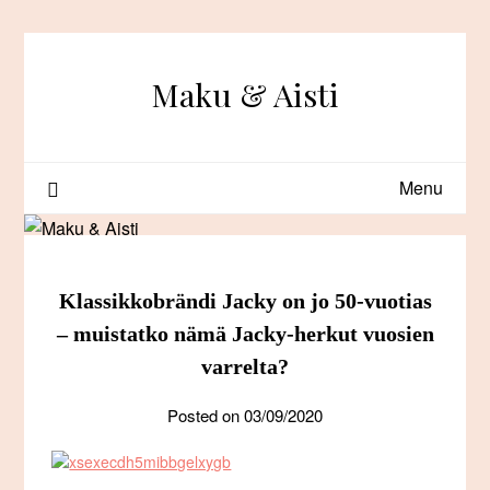
Skip
to
content
Maku & Aisti
Menu
Klassikkobrändi Jacky on jo 50-vuotias
– muistatko nämä Jacky-herkut vuosien
varrelta?
Posted on
03/09/2020