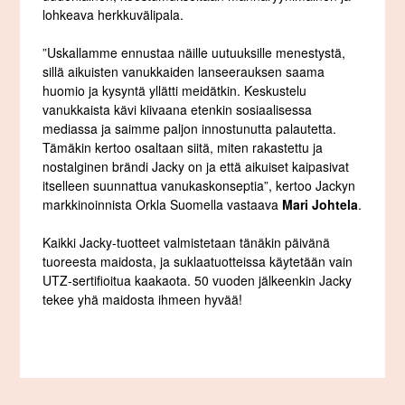
lohkeava herkkuvälipala.
”Uskallamme ennustaa näille uutuuksille menestystä,
sillä aikuisten vanukkaiden lanseerauksen saama
huomio ja kysyntä yllätti meidätkin. Keskustelu
vanukkaista kävi kiivaana etenkin sosiaalisessa
mediassa ja saimme paljon innostunutta palautetta.
Tämäkin kertoo osaltaan siitä, miten rakastettu ja
nostalginen brändi Jacky on ja että aikuiset kaipasivat
itselleen suunnattua vanukaskonseptia”, kertoo Jackyn
markkinoinnista Orkla Suomella vastaava
Mari Johtela
.
Kaikki Jacky-tuotteet valmistetaan tänäkin päivänä
tuoreesta maidosta, ja suklaatuotteissa käytetään vain
UTZ-sertifioitua kaakaota. 50 vuoden jälkeenkin Jacky
tekee yhä maidosta ihmeen hyvää!