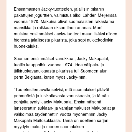
Ensimmäisten Jacky-tuotteiden, jalallisiin pikariin
pakattujen jogurttien, valmistus alkoi Lahden Meijerissä
vuonna 1970. Makuina olivat suomalaisten rakastama
mansikka ja raikkaan eksoottinen ananas. Moni
muistaa ensimmäiset Jacky-tuotteet maun lisäksi niiden
hienosta jalallisesta pikarista, joka sopi nukkekodinkin
huonekaluksi.
Suomen ensimmäiset vanukkaat, Jacky Makupalat,
tuotiin kauppoihin vuonna 1974. Idea välipala- ja
jälkiruokavanukkaasta pikarissa tuli Suomeen alun
perin Belgiasta, kuten myös Jacky-nimi.
”Tuotetestien avulla selvisi, että suomalaiset pitävät
pehmeästä ja lusikoitavasta vanukkaasta, ja tämän
pohjalta syntyi Jacky Makupala. Ensimmäisenä
lanseerattiin suklaan- ja vaniljanmakuiset Makupalat ja
valikoimaa täydennettiin vuotta myöhemmin Jacky
Makupala Maitosuklaalla. Tämä on edelleen sarjan
myydyin maku ja monen suomalaisen