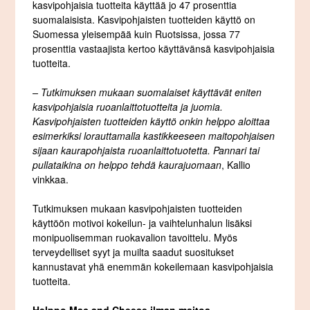
kasvipohjaisia tuotteita käyttää jo 47 prosenttia
suomalaisista. Kasvipohjaisten tuotteiden käyttö on
Suomessa yleisempää kuin Ruotsissa, jossa 77
prosenttia vastaajista kertoo käyttävänsä kasvipohjaisia
tuotteita.
– Tutkimuksen mukaan suomalaiset käyttävät eniten
kasvipohjaisia ruoanlaittotuotteita ja juomia.
Kasvipohjaisten tuotteiden käyttö onkin helppo aloittaa
esimerkiksi lorauttamalla kastikkeeseen maitopohjaisen
sijaan kaurapohjaista ruoanlaittotuotetta. Pannari tai
pullataikina on helppo tehdä kaurajuomaan
, Kallio
vinkkaa.
Tutkimuksen mukaan kasvipohjaisten tuotteiden
käyttöön motivoi kokeilun- ja vaihtelunhalun lisäksi
monipuolisemman ruokavalion tavoittelu. Myös
terveydelliset syyt ja muilta saadut suositukset
kannustavat yhä enemmän kokeilemaan kasvipohjaisia
tuotteita.