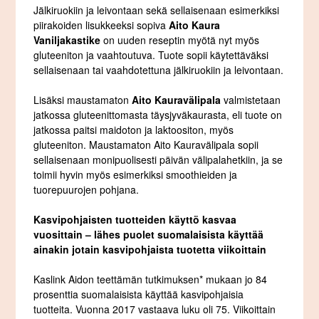
Jälkiruokiin ja leivontaan sekä sellaisenaan esimerkiksi
piirakoiden lisukkeeksi sopiva
Aito Kaura
Vaniljakastike
on uuden reseptin myötä nyt myös
gluteeniton ja vaahtoutuva. Tuote sopii käytettäväksi
sellaisenaan tai vaahdotettuna jälkiruokiin ja leivontaan.
Lisäksi maustamaton
Aito Kauravälipala
valmistetaan
jatkossa gluteenittomasta täysjyväkaurasta, eli tuote on
jatkossa paitsi maidoton ja laktoositon, myös
gluteeniton. Maustamaton Aito Kauravälipala sopii
sellaisenaan monipuolisesti päivän välipalahetkiin, ja se
toimii hyvin myös esimerkiksi smoothieiden ja
tuorepuurojen pohjana.
Kasvipohjaisten tuotteiden käyttö kasvaa
vuosittain – lähes puolet suomalaisista käyttää
ainakin jotain kasvipohjaista tuotetta viikoittain
Kaslink Aidon teettämän tutkimuksen* mukaan jo 84
prosenttia suomalaisista käyttää kasvipohjaisia
tuotteita. Vuonna 2017 vastaava luku oli 75. Viikoittain