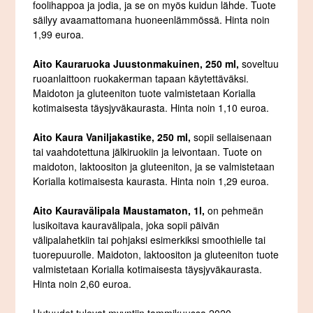
foolihappoa ja jodia, ja se on myös kuidun lähde. Tuote
säilyy avaamattomana huoneenlämmössä. Hinta noin
1,99 euroa.
Aito Kauraruoka Juustonmakuinen, 250 ml,
soveltuu
ruoanlaittoon ruokakerman tapaan käytettäväksi.
Maidoton ja gluteeniton tuote valmistetaan Korialla
kotimaisesta täysjyväkaurasta. Hinta noin 1,10 euroa.
Aito Kaura Vaniljakastike, 250 ml,
sopii sellaisenaan
tai vaahdotettuna jälkiruokiin ja leivontaan. Tuote on
maidoton, laktoositon ja gluteeniton, ja se valmistetaan
Korialla kotimaisesta kaurasta. Hinta noin 1,29 euroa.
Aito Kauravälipala Maustamaton, 1l,
on pehmeän
lusikoitava kauravälipala, joka sopii päivän
välipalahetkiin tai pohjaksi esimerkiksi smoothielle tai
tuorepuurolle. Maidoton, laktoositon ja gluteeniton tuote
valmistetaan Korialla kotimaisesta täysjyväkaurasta.
Hinta noin 2,60 euroa.