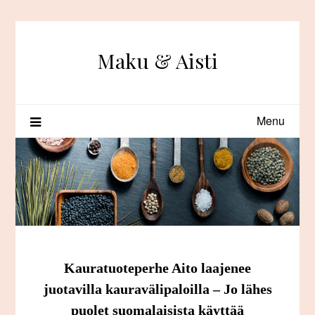
Skip
to
content
Maku & Aisti
Menu
Kauratuoteperhe Aito laajenee
juotavilla kauravälipaloilla – Jo lähes
puolet suomalaisista käyttää