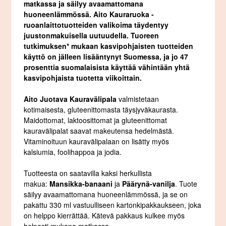
matkassa ja säilyy avaamattomana
huoneenlämmössä. Aito Kauraruoka -
ruoanlaittotuotteiden valikoima täydentyy
juustonmakuisella uutuudella. Tuoreen
tutkimuksen* mukaan kasvipohjaisten tuotteiden
käyttö on jälleen lisääntynyt Suomessa, ja jo 47
prosenttia suomalaisista käyttää vähintään yhtä
kasvipohjaista tuotetta viikoittain.
Aito Juotava Kauravälipala
valmistetaan
kotimaisesta, gluteenittomasta täysjyväkaurasta.
Maidottomat, laktoosittomat ja gluteenittomat
kauravälipalat saavat makeutensa hedelmästä.
Vitaminoituun kauravälipalaan on lisätty myös
kalsiumia, foolihappoa ja jodia.
Tuotteesta on saatavilla kaksi herkullista
makua:
Mansikka-banaani
ja
Päärynä-vanilja
. Tuote
säilyy avaamattomana huoneenlämmössä, ja se on
pakattu 330 ml vastuulliseen kartonkipakkaukseen, joka
on helppo kierrättää. Kätevä pakkaus kulkee myös