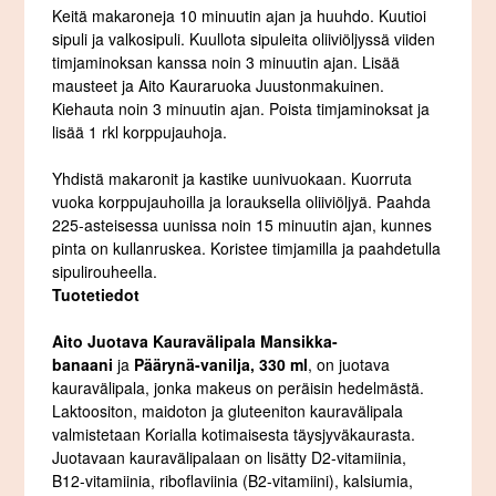
Keitä makaroneja 10 minuutin ajan ja huuhdo. Kuutioi
sipuli ja valkosipuli. Kuullota sipuleita oliiviöljyssä viiden
timjaminoksan kanssa noin 3 minuutin ajan. Lisää
mausteet ja Aito Kauraruoka Juustonmakuinen.
Kiehauta noin 3 minuutin ajan. Poista timjaminoksat ja
lisää 1 rkl korppujauhoja.
Yhdistä makaronit ja kastike uunivuokaan. Kuorruta
vuoka korppujauhoilla ja lorauksella oliiviöljyä. Paahda
225-asteisessa uunissa noin 15 minuutin ajan, kunnes
pinta on kullanruskea. Koristee timjamilla ja paahdetulla
sipulirouheella.
Tuotetiedot
Aito Juotava Kauravälipala Mansikka-
banaani
ja
Päärynä-vanilja, 330 ml
, on juotava
kauravälipala, jonka makeus on peräisin hedelmästä.
Laktoositon, maidoton ja gluteeniton kauravälipala
valmistetaan Korialla kotimaisesta täysjyväkaurasta.
Juotavaan kauravälipalaan on lisätty D2-vitamiinia,
B12-vitamiinia, riboflaviinia (B2-vitamiini), kalsiumia,