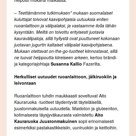
helposti mukana matkassa.
– Teettämämme tutkimuksen* mukaan suomalaiset
kuluttajat toivovat kasvipohjaisia uutuuksia eniten
ruoanlaittoon ja välipalaksi, ja vastaamme ilolla tähän
kysyntään. Meiltä on toivottu erityisesti juotavia
kauravälipaloja, sillä hyllystä ovat puuttuneet kokonaan
juotavan jugurtin kaltaiset välipalat kasvipohjaisena.
Mukaan otettavat on-the-go-tuotteet kiinnostavat, sillä
ne tuovat helppoutta kiireiseen arkeen,
kertoo brändi-
ja kategoriajohtaja
Susanna Kallio
Fazerilta.
Herkulliset uutuudet ruoanlaittoon, jälkiruokiin ja
leivontaan
Ruoanlaittoon tuhdin maukkaasti soveltuvat Aito
Kauraruoka -tuotteet täydentyvät täyteläisellä,
juustonmakuisella uutuudella. Maidoton ja gluteeniton,
kotimaisesta täysjyväkaurasta valmistettu
Aito
Kauraruoka Juustonmakuinen
sopii erinomaisesti
esimerkiksi pastakastikkeisiin, uuniruokiin ja keittoihin.