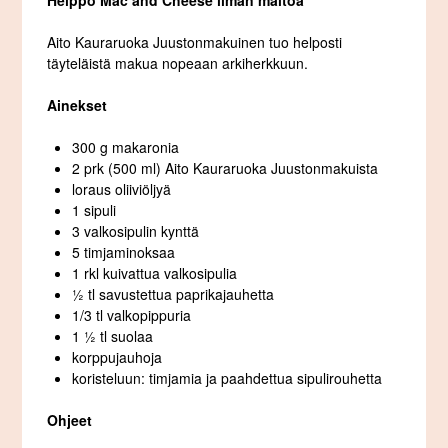
Helppo Mac and Cheese ilman maitoa
Aito Kauraruoka Juustonmakuinen tuo helposti
täyteläistä makua nopeaan arkiherkkuun.
Ainekset
300 g makaronia
2 prk (500 ml) Aito Kauraruoka Juustonmakuista
loraus oliiviöljyä
1 sipuli
3 valkosipulin kynttä
5 timjaminoksaa
1 rkl kuivattua valkosipulia
½ tl savustettua paprikajauhetta
1/3 tl valkopippuria
1 ½ tl suolaa
korppujauhoja
koristeluun: timjamia ja paahdettua sipulirouhetta
Ohjeet