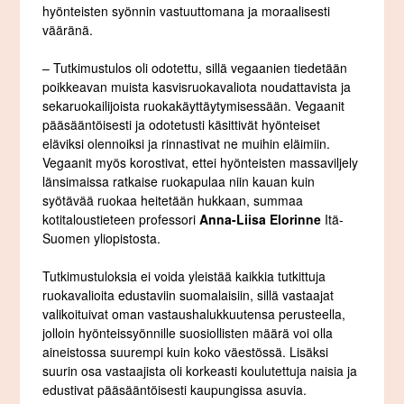
hyönteisten syönnin vastuuttomana ja moraalisesti
vääränä.
– Tutkimustulos oli odotettu, sillä vegaanien tiedetään
poikkeavan muista kasvisruokavaliota noudattavista ja
sekaruokailijoista ruokakäyttäytymisessään. Vegaanit
pääsääntöisesti ja odotetusti käsittivät hyönteiset
eläviksi olennoiksi ja rinnastivat ne muihin eläimiin.
Vegaanit myös korostivat, ettei hyönteisten massaviljely
länsimaissa ratkaise ruokapulaa niin kauan kuin
syötävää ruokaa heitetään hukkaan, summaa
kotitaloustieteen professori
Anna-Liisa Elorinne
Itä-
Suomen yliopistosta.
Tutkimustuloksia ei voida yleistää kaikkia tutkittuja
ruokavalioita edustaviin suomalaisiin, sillä vastaajat
valikoituivat oman vastaushalukkuutensa perusteella,
jolloin hyönteissyönnille suosiollisten määrä voi olla
aineistossa suurempi kuin koko väestössä. Lisäksi
suurin osa vastaajista oli korkeasti koulutettuja naisia ja
edustivat pääsääntöisesti kaupungissa asuvia.