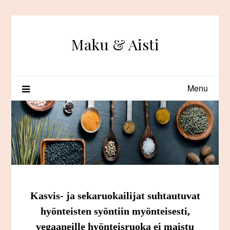
Skip
to
content
Maku & Aisti
Menu
Kasvis- ja sekaruokailijat suhtautuvat
hyönteisten syöntiin myönteisesti,
vegaaneille hyönteisruoka ei maistu