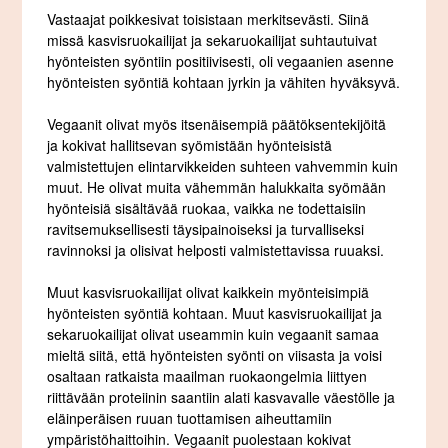
Vastaajat poikkesivat toisistaan merkitsevästi. Siinä
missä kasvisruokailijat ja sekaruokailijat suhtautuivat
hyönteisten syöntiin positiivisesti, oli vegaanien asenne
hyönteisten syöntiä kohtaan jyrkin ja vähiten hyväksyvä.
Vegaanit olivat myös itsenäisempiä päätöksentekijöitä
ja kokivat hallitsevan syömistään hyönteisistä
valmistettujen elintarvikkeiden suhteen vahvemmin kuin
muut. He olivat muita vähemmän halukkaita syömään
hyönteisiä sisältävää ruokaa, vaikka ne todettaisiin
ravitsemuksellisesti täysipainoiseksi ja turvalliseksi
ravinnoksi ja olisivat helposti valmistettavissa ruuaksi.
Muut kasvisruokailijat olivat kaikkein myönteisimpiä
hyönteisten syöntiä kohtaan. Muut kasvisruokailijat ja
sekaruokailijat olivat useammin kuin vegaanit samaa
mieltä siitä, että hyönteisten syönti on viisasta ja voisi
osaltaan ratkaista maailman ruokaongelmia liittyen
riittävään proteiinin saantiin alati kasvavalle väestölle ja
eläinperäisen ruuan tuottamisen aiheuttamiin
ympäristöhaittoihin. Vegaanit puolestaan kokivat