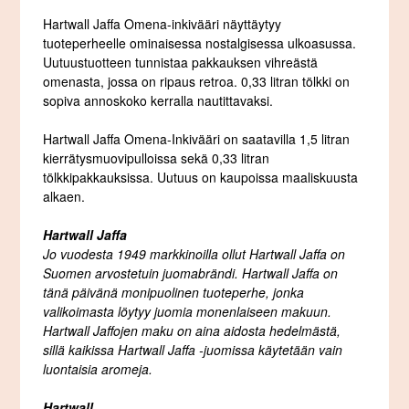
Hartwall Jaffa Omena-inkivääri näyttäytyy
tuoteperheelle ominaisessa nostalgisessa ulkoasussa.
Uutuustuotteen tunnistaa pakkauksen vihreästä
omenasta, jossa on ripaus retroa. 0,33 litran tölkki on
sopiva annoskoko kerralla nautittavaksi.
Hartwall Jaffa Omena-Inkivääri on saatavilla 1,5 litran
kierrätysmuovipulloissa sekä 0,33 litran
tölkkipakkauksissa. Uutuus on kaupoissa maaliskuusta
alkaen.
Hartwall Jaffa
Jo vuodesta 1949 markkinoilla ollut Hartwall Jaffa on
Suomen arvostetuin juomabrändi. Hartwall Jaffa on
tänä päivänä monipuolinen tuoteperhe, jonka
valikoimasta löytyy juomia monenlaiseen makuun.
Hartwall Jaffojen maku on aina aidosta hedelmästä,
sillä kaikissa Hartwall Jaffa -juomissa käytetään vain
luontaisia aromeja.
Hartwall