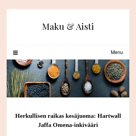
Skip
to
content
Maku & Aisti
Menu
Herkullisen raikas kesäjuoma: Hartwall
Jaffa Omena-inkivääri