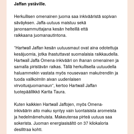
Jaffan ystäville.
Herkullisen omenainen juoma saa inkivääristä sopivan
säväyksen. Jaffa-uutuus maistuu sekä
janonsammuttajana kesän helteillä että
raikkaana juomanautintona.
”Hartwall Jaffan kesän uutuusmaut ovat aina odotettuja
kesäjuomia, jotka ihastuttavat suomalaisia raikkaudella.
Hartwall Jaffa Omena-inkivääri on ihanan omenainen ja
samalla piristävän raikas. Tällä herkullisella uutuudella
haluammekin vastata myös nousevaan makutrendiin ja
tuoda valikoimiin aivan uudenlaisen
virvoitusjuomamaun”, kertoo Hartwall Jaffan
tuotepäällikkö Karita Taura.
Kuten kaikkien Hartwall Jaffojen, myös Omena-
inkiväärin aito maku syntyy vain luontaisista aromeista
ja hedelmämehuista. Makeutensa pirteä uutuus saa
sokerista. Juoman energiasisältö on 37 kilokaloria
desilitraa kohti.