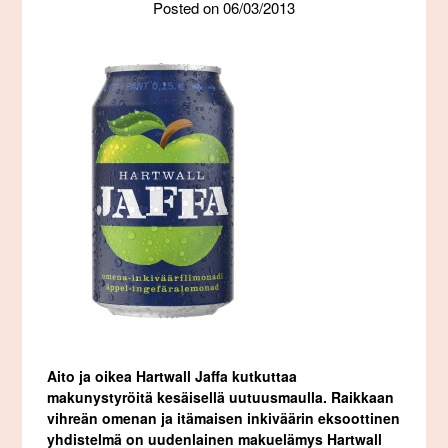
Posted on
06/03/2013
Aito ja oikea Hartwall Jaffa kutkuttaa
makunystyröitä kesäisellä uutuusmaulla. Raikkaan
vihreän omenan ja itämaisen inkiväärin eksoottinen
yhdistelmä on uudenlainen makuelämys Hartwall