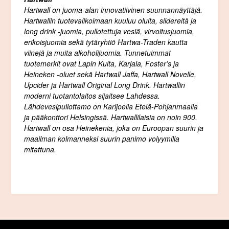
Hartwall on juoma-alan innovatiivinen suunnannäyttäjä.
Hartwallin tuotevalikoimaan kuuluu oluita, siidereitä ja
long drink -juomia, pullotettuja vesiä, virvoitusjuomia,
erikoisjuomia sekä tytäryhtiö Hartwa-Traden kautta
viinejä ja muita alkoholijuomia. Tunnetuimmat
tuotemerkit ovat Lapin Kulta, Karjala, Foster’s ja
Heineken -oluet sekä Hartwall Jaffa, Hartwall Novelle,
Upcider ja Hartwall Original Long Drink. Hartwallin
moderni tuotantolaitos sijaitsee Lahdessa.
Lähdevesipullottamo on Karijoella Etelä-Pohjanmaalla
ja pääkonttori Helsingissä. Hartwallilaisia on noin 900.
Hartwall on osa Heinekenia, joka on Euroopan suurin ja
maailman kolmanneksi suurin panimo volyymilla
mitattuna.