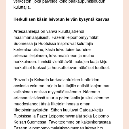
verkoston, joka palvelee koko pääkaupunkiseudun
kuluttajia.
Herkullisen käsin leivotun leivän kysyntä kasvaa
Artesaanileipä on vahva kuluttajatrendi
maailmanlaajuisesti. Fazerin leipomomyymälät
Suomessa ja Ruotsissa inspiroivat kuluttajia
korkealaatuisine, käsin leivottuine tuoreine
artesaanileipineen, leivonnaisineen ja muine
herkkuineen. Ihmisiä viehättävät makujen laaja kirjo,
herkulliset tuoksut ja houkuttelevan näköiset tuotteet.
“Fazerin ja Keisarin korkealaatuisten tuotteiden
ansiosta voimme tarjota kuluttajille entistä laajemman
valikoiman omissa myymälöissämme. Näemme
artesaanileivässä suurta potentiaalia ja siksi olemme
muodostaneet tästä liiketoiminnasta oman
liiketoimintayksikön. Siihen kuuluvat Gateau-ketju
Ruotsissa ja Fazer Leipomomyymälät sekä Leipomo
Keisari Suomessa. Tavoitteemme on kaksinkertaistaa
Fazerin leipomomyymälä­liike­toiminnan liikevaihto