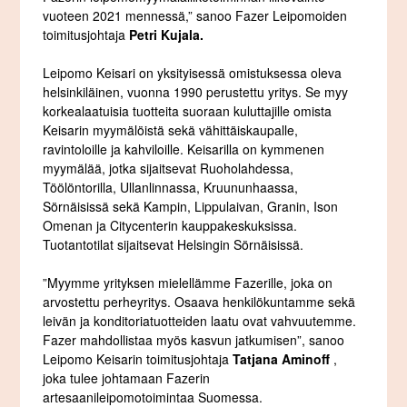
vuoteen 2021 mennessä,” sanoo Fazer Leipomoiden
toimitusjohtaja
Petri Kujala.
Leipomo Keisari on yksityisessä omistuksessa oleva
helsinkiläinen, vuonna 1990 perustettu yritys. Se myy
korkealaatuisia tuotteita suoraan kuluttajille omista
Keisarin myymälöistä sekä vähittäiskaupalle,
ravintoloille ja kahviloille. Keisarilla on kymmenen
myymälää, jotka sijaitsevat Ruoholahdessa,
Töölöntorilla, Ullanlinnassa, Kruununhaassa,
Sörnäisissä sekä Kampin, Lippulaivan, Granin, Ison
Omenan ja Citycenterin kauppakeskuksissa.
Tuotantotilat sijaitsevat Helsingin Sörnäisissä.
”Myymme yrityksen mielellämme Fazerille, joka on
arvostettu perheyritys. Osaava henkilökuntamme sekä
leivän ja konditoriatuotteiden laatu ovat vahvuutemme.
Fazer mahdollistaa myös kasvun jatkumisen”, sanoo
Leipomo Keisarin toimitusjohtaja
Tatjana Aminoff
,
joka tulee johtamaan Fazerin
artesaanileipomotoimintaa Suomessa.