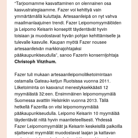
“Tarjoomamme kasvattaminen on olennainen osa
kasvustrategiaamme. Fazer voi kehittyä vain
ymmärtämällä kuluttajia. Artesaanileipä on nyt vahva
maailmanlaajuinen trendi. Fazer Leipomomyymälöiden
ja Leipomo Keisarin konseptit täydentävät hyvin
toisiaan ja muodostavat hyvän pohjan kehittämiselle ja
tulevalle kasvulle. Kaupan myötä Fazer nousee
artesaanileivän markkinajohtajaksi
pääkaupunkiseudulla”, sanoo Fazerin konsernijohtaja
Christoph Vitzthum.
Fazer tuli mukaan artesaanileipomoliiketoimintaan
ostamalla Gateau-ketjun Ruotsissa vuonna 2011.
Liiketoiminta on kasvanut menestyksekkäästi 12
myymälästä 32:een. Ensimmäinen leipomomyymälä
Suomessa avattiin Helsinkiin vuonna 2013. Tällä
hetkellä Fazerilla on viisi leipomomyymälää
pääkaupunkiseudulla. Leipomo Keisarin 10 myymälää
täydentävät niitä hyvin maantieteellisesti. Yhdessä
Fazer Leipomomyymälät ja Keisarin keskeisillä paikoilla
sijaitsevat myymälät muodostavat laajan ja kattavan