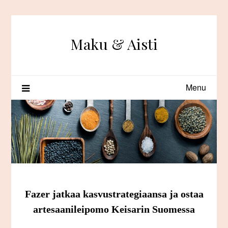
Skip
to
content
Maku & Aisti
Menu
Fazer jatkaa kasvustrategiaansa ja ostaa
artesaanileipomo Keisarin Suomessa