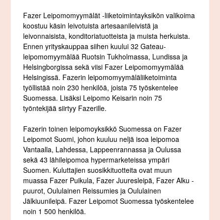
Fazer Leipomomyymälät -liiketoimintayksikön valikoima
koostuu käsin leivotuista artesaanileivistä ja
leivonnaisista, konditoriatuotteista ja muista herkuista.
Ennen yrityskauppaa siihen kuului 32 Gateau-
leipomomyymälää Ruotsin Tukholmassa, Lundissa ja
Helsingborgissa sekä viisi Fazer Leipomomyymälää
Helsingissä. Fazerin leipomomyymäläliiketoiminta
työllistää noin 230 henkilöä, joista 75 työskentelee
Suomessa. Lisäksi Leipomo Keisarin noin 75
työntekijää siirtyy Fazerille.
Fazerin toinen leipomoyksikkö Suomessa on Fazer
Leipomot Suomi, johon kuuluu neljä isoa leipomoa
Vantaalla, Lahdessa, Lappeenrannassa ja Oulussa
sekä 43 lähileipomoa hypermarketeissa ympäri
Suomen. Kuluttajien suosikkituotteita ovat muun
muassa Fazer Puikula, Fazer Juuresleipä, Fazer Alku -
puurot, Oululainen Reissumies ja Oululainen
Jälkiuunileipä. Fazer Leipomot Suomessa työskentelee
noin 1 500 henkilöä.