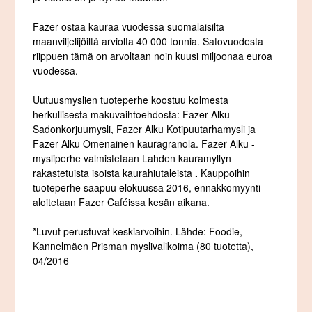
Fazer ostaa kauraa vuodessa suomalaisilta
maanviljelijöiltä arviolta 40 000 tonnia. Satovuodesta
riippuen tämä on arvoltaan noin kuusi miljoonaa euroa
vuodessa.
Uutuusmyslien tuoteperhe koostuu kolmesta
herkullisesta makuvaihtoehdosta: Fazer Alku
Sadonkorjuumysli, Fazer Alku Kotipuutarhamysli ja
Fazer Alku Omenainen kauragranola. Fazer Alku -
mysliperhe valmistetaan Lahden kauramyllyn
rakastetuista isoista kaurahiutaleista
.
Kauppoihin
tuoteperhe saapuu elokuussa 2016, ennakkomyynti
aloitetaan Fazer Caféissa kesän aikana.
*Luvut perustuvat keskiarvoihin. Lähde: Foodie,
Kannelmäen Prisman myslivalikoima (80 tuotetta),
04/2016