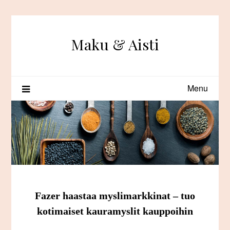
Skip
to
content
Maku & Aisti
Menu
Fazer haastaa myslimarkkinat – tuo
kotimaiset kauramyslit kauppoihin