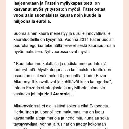
laajennetaan ja Fazerin myllykapasiteetti on
kasvanut myös yritysoston myötä. Fazer ostaa
vuosittain suomalaista kauraa noin kuudella
miljoonalla eurolla.
Suomalainen kaura menestyy ja uusille innovatiivisille
kauratuotteille on kysyntää. Vuonna 2014 Fazer uudisti
puurokategoriaa tekemällä terveellisestä kaurapuurosta
hyvänmakuisen. Nyt vuorossa ovat myslit.
” Kuuntelemme kuluttajia ja uudistamme perinteisiä
tuoteryhmiä. Myslikategoriassa kotimaisten tuotteiden
osuus on ollut vain noin 10 prosenttia. Uudet Fazer
Alku -myslit kasvattavat ja kehittävät koko kategoriaa”,
toteaa Fazerin strategiasta ja myllyliiketoiminnasta
vastaava johtaja
Heli Arantola
.
Alku-mysleissä ei ole lisättyä sokeria eikä E-koodeja.
Herkullinen ja luonnollinen makumaailma on luotu
käyttämällä aitoja marjoja ja hedelmiä, hunajaa sekä
täysjyväviljaa. Vehnä ja rusinat on jätetty kokonaan