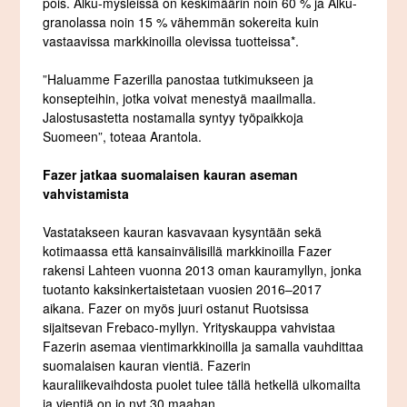
pois. Alku-mysleissä on keskimäärin noin 60 % ja Alku-
granolassa noin 15 % vähemmän sokereita kuin
vastaavissa markkinoilla olevissa tuotteissa*.
”Haluamme Fazerilla panostaa tutkimukseen ja
konsepteihin, jotka voivat menestyä maailmalla.
Jalostusastetta nostamalla syntyy työpaikkoja
Suomeen”, toteaa Arantola.
Fazer jatkaa suomalaisen kauran aseman
vahvistamista
Vastatakseen kauran kasvavaan kysyntään sekä
kotimaassa että kansainvälisillä markkinoilla Fazer
rakensi Lahteen vuonna 2013 oman kauramyllyn, jonka
tuotanto kaksinkertaistetaan vuosien 2016–2017
aikana. Fazer on myös juuri ostanut Ruotsissa
sijaitsevan Frebaco-myllyn. Yrityskauppa vahvistaa
Fazerin asemaa vientimarkkinoilla ja samalla vauhdittaa
suomalaisen kauran vientiä. Fazerin
kauraliikevaihdosta puolet tulee tällä hetkellä ulkomailta
ja vientiä on jo nyt 30 maahan.