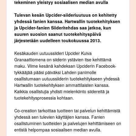
tekeminen yleistyy sosiaalisen median avulla
Tulevan kesän Upcider-siideriuutuus on kehitetty
yhdessä fanien kanssa. Hartwallin tuotekehityksen
ja Upcider-fanien Siideritehdas saa jatkoa, kun
suuren suosion saanut tuotekehityspäivä
järjestetään uudelleen toukokuussa 2013.
Kesäkauden uutuussiideri Upcider Kuiva
Granaattiomena on siiderin ystävien itse kehittämä
maku. Viime kesänä kahdeksan Upciderin Facebook-
tykkääjää pääsi päiväksi Lahden panimolle
osallistumaan uutuussiiderin tuotekehitykseen yhdessä
Hartwallin tuotekehityksen ammattilaisten kanssa.
Kaikkia osallistujia yhdisti mielenkiinto siidereitä ja
tuotekehitysprosessia kohtaan.
Co-creation
tarkoittaa tuotteen tai palvelun kehittämistä
yhdessä sen tulevien käyttäjien kanssa. Fanien
osallistuminen tuotteiden ja palvelujen kehittämiseen on
entistä helpompaa sosiaalisen median avulla.