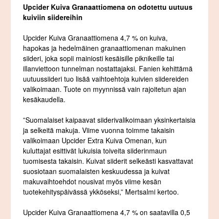
Upcider Kuiva Granaattiomena on odotettu uutuus
kuiviin siidereihin
Upcider Kuiva Granaattiomena 4,7 % on kuiva,
hapokas ja hedelmäinen granaattiomenan makuinen
siideri, joka sopii mainiosti kesäisille piknikeille tai
illanviettoon tunnelman nostattajaksi. Fanien kehittämä
uutuussiideri tuo lisää vaihtoehtoja kuivien siidereiden
valikoimaan. Tuote on myynnissä vain rajoitetun ajan
kesäkaudella.
”Suomalaiset kaipaavat siiderivalikoimaan yksinkertaisia
ja selkeitä makuja. Viime vuonna toimme takaisin
valikoimaan Upcider Extra Kuiva Omenan, kun
kuluttajat esittivät lukuisia toiveita siiderinmaun
tuomisesta takaisin. Kuivat siiderit selkeästi kasvattavat
suosiotaan suomalaisten keskuudessa ja kuivat
makuvaihtoehdot nousivat myös viime kesän
tuotekehityspäivässä ykköseksi,” Mertsalmi kertoo.
Upcider Kuiva Granaattiomena 4,7 % on saatavilla 0,5