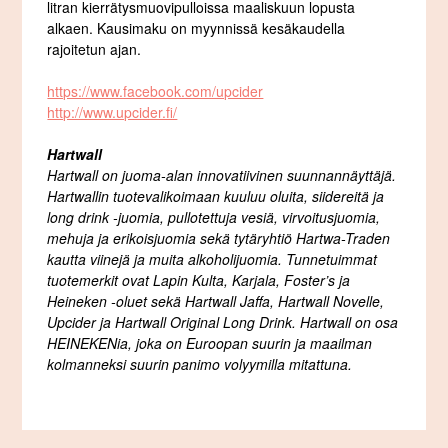
litran kierrätysmuovipulloissa maaliskuun lopusta
alkaen. Kausimaku on myynnissä kesäkaudella
rajoitetun ajan.
https://www.facebook.com/upcider
http://www.upcider.fi/
Hartwall
Hartwall on juoma-alan innovatiivinen suunnannäyttäjä.
Hartwallin tuotevalikoimaan kuuluu oluita, siidereitä ja
long drink -juomia, pullotettuja vesiä, virvoitusjuomia,
mehuja ja erikoisjuomia sekä tytäryhtiö Hartwa-Traden
kautta viinejä ja muita alkoholijuomia. Tunnetuimmat
tuotemerkit ovat Lapin Kulta, Karjala, Foster’s ja
Heineken -oluet sekä Hartwall Jaffa, Hartwall Novelle,
Upcider ja Hartwall Original Long Drink. Hartwall on osa
HEINEKENia, joka on Euroopan suurin ja maailman
kolmanneksi suurin panimo volyymilla mitattuna.