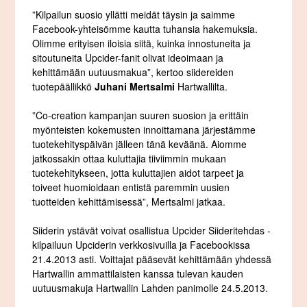
”Kilpailun suosio yllätti meidät täysin ja saimme
Facebook-yhteisömme kautta tuhansia hakemuksia.
Olimme erityisen iloisia siitä, kuinka innostuneita ja
sitoutuneita Upcider-fanit olivat ideoimaan ja
kehittämään uutuusmakua”, kertoo siidereiden
tuotepäällikkö
Juhani Mertsalmi
Hartwallilta.
”Co-creation kampanjan suuren suosion ja erittäin
myönteisten kokemusten innoittamana järjestämme
tuotekehityspäivän jälleen tänä keväänä. Aiomme
jatkossakin ottaa kuluttajia tiiviimmin mukaan
tuotekehitykseen, jotta kuluttajien aidot tarpeet ja
toiveet huomioidaan entistä paremmin uusien
tuotteiden kehittämisessä”, Mertsalmi jatkaa.
Siiderin ystävät voivat osallistua Upcider Siideritehdas -
kilpailuun Upciderin verkkosivuilla ja Facebookissa
21.4.2013 asti. Voittajat pääsevät kehittämään yhdessä
Hartwallin ammattilaisten kanssa tulevan kauden
uutuusmakuja Hartwallin Lahden panimolle 24.5.2013.