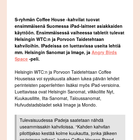
S-ryhmän Coffee House -kahvilat tuovat
ensimmäisenä Suomessa iPad-laitteet asiakkaiden
käyttöön. Ensimmäisessä vaiheessa tabletit tulevat
Helsingin WTC:n ja Porvoon Taidetehtaan
kahviloihin. IPadeissa on luettavissa useita lehtiä
mm. Helsingin Sanomat ja Image, ja
Angry Birds
Space
-peli.
Helsingin WTC:n ja Porvoon Taidetehtaan Coffee
Houseissa voi syyskuusta alkaen lukea päivän lehdet
perinteisten paperilehtien lisäksi myös iPad-versioina.
Luettavissa ovat Helsingin Sanomat, viikkoliite Nyt,
Kuukausiliite, Ilta-Sanomat, Taloussanomat,
Hufvudstadsbladet sekä Image ja Mondo.
Tulevaisuudessa iPadeja saatetaan nähdä
useammissakin kahviloissa. “Kahden kahvilan
pilottijakso kestää kolme kuukautta, jonka jälkeen
arvioimme jatkon”, kertoo Coffee Housen Brand