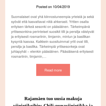
Posted on
10/04/2019
Suomalaiset ovat yhä kiinnostuneempia yrteistä ja sekä
syövät että kasvattavat niitä ahkerasti. Yrttien osalta
erityisen tärkeä sesonki on pääsiäinen. Tärkeimpänä
yrttisesonkina perinteiset suosikit tilli ja persilja väistyvät
ja erityisesti rosmariinin, timjamin, mintun ja basilikan
kysyntä kasvaa. Kaikkein suosituimmat yrtit ovat tilli,
persilja ja basilika. Tärkeimpiä yrttisesonkeja ovat
juhlapyhät – etenkin pääsiäinen. Pääsiäisenä erityisesti
rosmariinin, timjamin,…
Read more
Rajamäen tuo uusia makuja
viinietikoihin: Chili-punaviinietikka ja