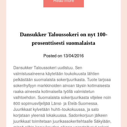
Read more
Dansukker Taloussokeri on nyt 100-
prosenttisesti suomalaista
Posted on
13/04/2016
Dansukker Taloussokeri uudistuu. Sen
valmistusaineena käytetään toukokuusta lähtien
pelkästään suomalaista sokerijuurikasta. Tuote tarjoaa
sokerihyllyyn markkinoiden ainoan täysin kotimaisesta
raaka-aineesta kotimaisella työllä valmistetun
vaihtoehdon. Suomalaista sokerijuurikasta viljelee noin
800 sopimusviljelijää Länsi- ja Etelä-Suomessa.
Juurikkaat kylvetään huhti–toukokuussa, ja sato
korjataan yleensä lokakuussa. Sadonkorjuun jälkeen
juurikkaat toimitetaan juurikassokeritehtaalle Säkylään,