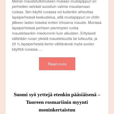
Meiran maustetutkimuksen mukaan mustapippuri on
perheiden selvästi suosituin valinta maustamaan
ruokaa. Sen käyttö ruoassa voi kuitenkin aiheuttaa
lapsiperheissä keskustelua, sillä mustapippuri on chilin
jälkeen lasten toiseksi eniten inhoama mauste. Monissa
lapsiperheissä perheen pienimpien ruoka
maustetaankin miedommin kuin aikuisten. Erityisesti
vältetään ruoan yleistä mausteisuutta tai tulisuutta, ja
25 % lapsiperheistä kertoi välttävänsä myös suolan
käyttöä ruoassa….
Read more
Suomi syö yrttejä etenkin pääsiäisenä –
Tuoreen rosmariinin myynti
moninkertaistuu