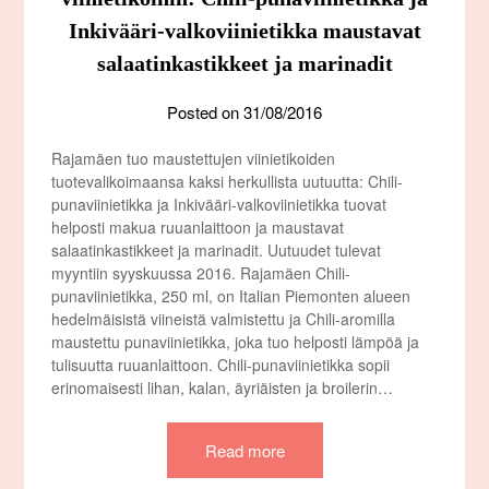
Inkivääri-valkoviinietikka maustavat
salaatinkastikkeet ja marinadit
Posted on
31/08/2016
Rajamäen tuo maustettujen viinietikoiden
tuotevalikoimaansa kaksi herkullista uutuutta: Chili-
punaviinietikka ja Inkivääri-valkoviinietikka tuovat
helposti makua ruuanlaittoon ja maustavat
salaatinkastikkeet ja marinadit. Uutuudet tulevat
myyntiin syyskuussa 2016. Rajamäen Chili-
punaviinietikka, 250 ml, on Italian Piemonten alueen
hedelmäisistä viineistä valmistettu ja Chili-aromilla
maustettu punaviinietikka, joka tuo helposti lämpöä ja
tulisuutta ruuanlaittoon. Chili-punaviinietikka sopii
erinomaisesti lihan, kalan, äyriäisten ja broilerin…
Read more