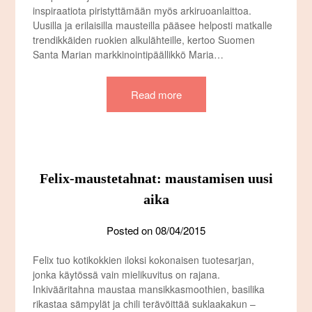
inspiraatiota piristyttämään myös arkiruoanlaittoa.
Uusilla ja erilaisilla mausteilla pääsee helposti matkalle
trendikkäiden ruokien alkulähteille, kertoo Suomen
Santa Marian markkinointipäällikkö Maria…
Read more
Felix-maustetahnat: maustamisen uusi
aika
Posted on
08/04/2015
Felix tuo kotikokkien iloksi kokonaisen tuotesarjan,
jonka käytössä vain mielikuvitus on rajana.
Inkivääritahna maustaa mansikkasmoothien, basilika
rikastaa sämpylät ja chili terävöittää suklaakakun –