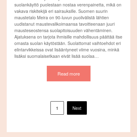
suolankäyttö puolestaan nostaa verenpainetta, mikä on
vakava riskitekijä eri sairauksille. Suomen suurin
maustetalo Meira on 90-luvun puolivälistä lähtien
uudistanut maustevalikoimaansa tavoitteenaan juuri
mausteseostensa suolapitoisuuden vähentäminen.
Ajatuksena on tarjota ihmisille mahdollisuus päättää itse
omasta suolan käytöstään. Suolattomat vaihtoehdot eri
elintarvikkeissa ovat lisääntyneet viime vuosina, minkä
lisäksi suomalaisetkaan eivät lisää suolaa…
Read more
Posts
1
Next
pagination