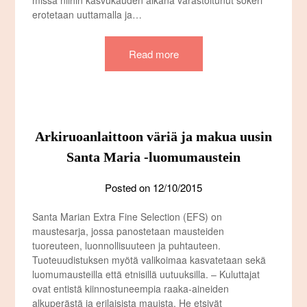
missä niihin kasvukauden aikana varastoitunut sokeri
erotetaan uuttamalla ja…
Read more
Arkiruoanlaittoon väriä ja makua uusin
Santa Maria -luomumaustein
Posted on
12/10/2015
Santa Marian Extra Fine Selection (EFS) on
maustesarja, jossa panostetaan mausteiden
tuoreuteen, luonnollisuuteen ja puhtauteen.
Tuoteuudistuksen myötä valikoimaa kasvatetaan sekä
luomumausteilla että etnisillä uutuuksilla. – Kuluttajat
ovat entistä kiinnostuneempia raaka-aineiden
alkuperästä ja erilaisista mauista. He etsivät