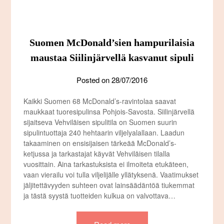
Suomen McDonald’sien hampurilaisia
maustaa Siilinjärvellä kasvanut sipuli
Posted on
28/07/2016
Kaikki Suomen 68 McDonald’s-ravintolaa saavat
maukkaat tuoresipulinsa Pohjois-Savosta. Siilinjärvellä
sijaitseva Vehviläisen sipulitila on Suomen suurin
sipulintuottaja 240 hehtaarin viljelyalallaan. Laadun
takaaminen on ensisijaisen tärkeää McDonald’s-
ketjussa ja tarkastajat käyvät Vehviläisen tilalla
vuosittain. Aina tarkastuksista ei ilmoiteta etukäteen,
vaan vierailu voi tulla viljelijälle yllätyksenä. Vaatimukset
jäljitettävyyden suhteen ovat lainsäädäntöä tiukemmat
ja tästä syystä tuotteiden kulkua on valvottava…