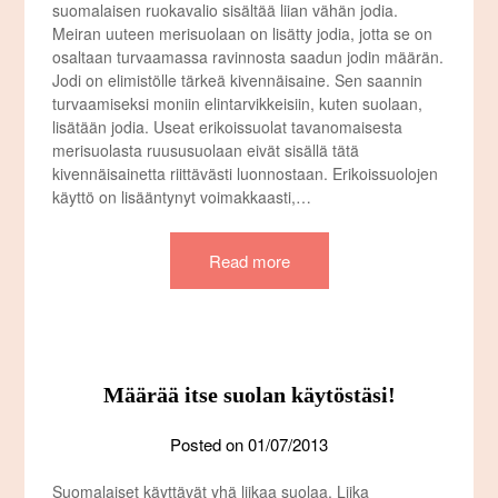
suomalaisen ruokavalio sisältää liian vähän jodia.
Meiran uuteen merisuolaan on lisätty jodia, jotta se on
osaltaan turvaamassa ravinnosta saadun jodin määrän.
Jodi on elimistölle tärkeä kivennäisaine. Sen saannin
turvaamiseksi moniin elintarvikkeisiin, kuten suolaan,
lisätään jodia. Useat erikoissuolat tavanomaisesta
merisuolasta ruususuolaan eivät sisällä tätä
kivennäisainetta riittävästi luonnostaan. Erikoissuolojen
käyttö on lisääntynyt voimakkaasti,…
Read more
Määrää itse suolan käytöstäsi!
Posted on
01/07/2013
Suomalaiset käyttävät yhä liikaa suolaa. Liika