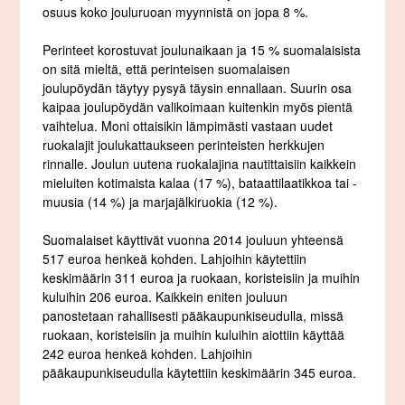
osuus koko jouluruoan myynnistä on jopa 8 %.
Perinteet korostuvat joulunaikaan ja 15 % suomalaisista
on sitä mieltä, että perinteisen suomalaisen
joulupöydän täytyy pysyä täysin ennallaan. Suurin osa
kaipaa joulupöydän valikoimaan kuitenkin myös pientä
vaihtelua. Moni ottaisikin lämpimästi vastaan uudet
ruokalajit joulukattaukseen perinteisten herkkujen
rinnalle. Joulun uutena ruokalajina nautittaisiin kaikkein
mieluiten kotimaista kalaa (17 %), bataattilaatikkoa tai -
muusia (14 %) ja marjajälkiruokia (12 %).
Suomalaiset käyttivät vuonna 2014 jouluun yhteensä
517 euroa henkeä kohden. Lahjoihin käytettiin
keskimäärin 311 euroa ja ruokaan, koristeisiin ja muihin
kuluihin 206 euroa. Kaikkein eniten jouluun
panostetaan rahallisesti pääkaupunkiseudulla, missä
ruokaan, koristeisiin ja muihin kuluihin aiottiin käyttää
242 euroa henkeä kohden. Lahjoihin
pääkaupunkiseudulla käytettiin keskimäärin 345 euroa.