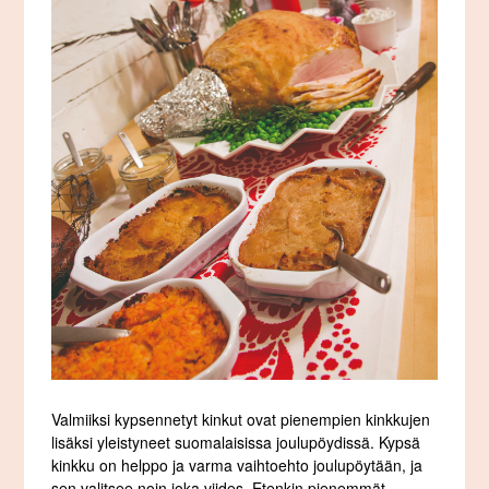
Valmiiksi kypsennetyt kinkut ovat pienempien kinkkujen
lisäksi yleistyneet suomalaisissa joulupöydissä. Kypsä
kinkku on helppo ja varma vaihtoehto joulupöytään, ja
sen valitsee noin joka viides. Etenkin pienemmät