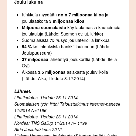
Joulu lukuina
Kinkkuja myydään
noin
7 miljoonaa kiloa
ja
joululaatikoita
3 miljoonaa kiloa
Miljoona suomalaista
käy laulamassa kauneimpia
joululauluja (Lähde: Suomen ev.lut. kirkko)
Suomalaisista
75 %
syö jouluaterioilla kinkkua
54 %
kotitalouksista hankkii joulupuun (Lähde:
Joulupuuseura)
37 miljoonaa
lähetettyä joulukorttia (Lähde: Itella
Oyj)
Alkossa
3,5 miljoonaa
asiakasta jouluviikolla
(Lähde: Alko, Tiedote 3.12.2014)
Lähteet:
Lihatiedotus. Tiedote 26.11.2014
Suomalaisen työn liitto/ Taloustutkimus internet-paneeli
11/2014 N=1166
Lihatiedotus. Tiedote 26.11.2014.
Nordea/ TNS Gallup 11/2014 n= 1199
Atria Joulututkimus 2012.
Nielsen Homescan, joulukanta (5 tuoteryhmää), 8 vko