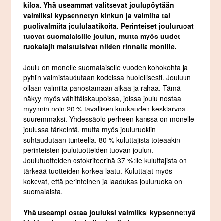
kiloa. Yhä useammat valitsevat joulupöytään
valmiiksi kypsennetyn kinkun ja valmiita tai
puolivalmiita joululaatikoita. Perinteiset jouluruoat
tuovat suomalaisille joulun, mutta myös uudet
ruokalajit maistuisivat niiden rinnalla monille.
Joulu on monelle suomalaiselle vuoden kohokohta ja
pyhiin valmistaudutaan kodeissa huolellisesti. Jouluun
ollaan valmiita panostamaan aikaa ja rahaa. Tämä
näkyy myös vähittäiskaupoissa, joissa joulu nostaa
myynnin noin 20 % tavallisen kuukauden keskiarvoa
suuremmaksi. Yhdessäolo perheen kanssa on monelle
joulussa tärkeintä, mutta myös jouluruokiin
suhtaudutaan tunteella. 80 % kuluttajista toteaakin
perinteisten joulutuotteiden tuovan joulun.
Joulutuotteiden ostokriteerinä 37 %:lle kuluttajista on
tärkeää tuotteiden korkea laatu. Kuluttajat myös
kokevat, että perinteinen ja laadukas jouluruoka on
suomalaista.
Yhä useampi ostaa jouluksi valmiiksi kypsennettyä