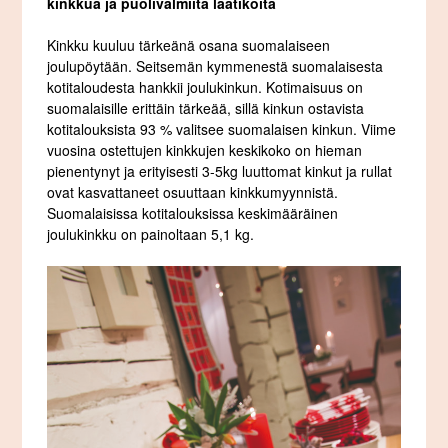
kinkkua ja puolivalmiita laatikoita
Kinkku kuuluu tärkeänä osana suomalaiseen
joulupöytään. Seitsemän kymmenestä suomalaisesta
kotitaloudesta hankkii joulukinkun. Kotimaisuus on
suomalaisille erittäin tärkeää, sillä kinkun ostavista
kotitalouksista 93 % valitsee suomalaisen kinkun. Viime
vuosina ostettujen kinkkujen keskikoko on hieman
pienentynyt ja erityisesti 3-5kg luuttomat kinkut ja rullat
ovat kasvattaneet osuuttaan kinkkumyynnistä.
Suomalaisissa kotitalouksissa keskimääräinen
joulukinkku on painoltaan 5,1 kg.