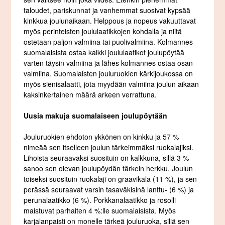
taloudet, pariskunnat ja vanhemmat suosivat kypsää
kinkkua joulunaikaan. Helppous ja nopeus vakuuttavat
myös perinteisten joululaatikkojen kohdalla ja niitä
ostetaan paljon valmiina tai puolivalmiina. Kolmannes
suomalaisista ostaa kaikki joululaatikot joulupöytää
varten täysin valmiina ja lähes kolmannes ostaa osan
valmiina. Suomalaisten jouluruokien kärkijoukossa on
myös sienisalaatti, jota myydään valmiina joulun aikaan
kaksinkertainen määrä arkeen verrattuna.
Uusia makuja suomalaiseen joulupöytään
Jouluruokien ehdoton ykkönen on kinkku ja 57 %
nimeää sen itselleen joulun tärkeimmäksi ruokalajiksi.
Lihoista seuraavaksi suosituin on kalkkuna, sillä 3 %
sanoo sen olevan joulupöydän tärkein herkku. Joulun
toiseksi suosituin ruokalaji on graavikala (11 %), ja sen
perässä seuraavat varsin tasaväkisinä lanttu- (6 %) ja
perunalaatikko (6 %). Porkkanalaatikko ja rosolli
maistuvat parhaiten 4 %:lle suomalaisista. Myös
karjalanpaisti on monelle tärkeä jouluruoka, sillä sen