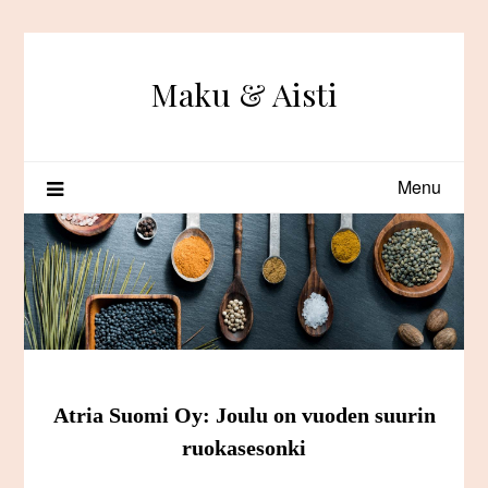
Skip
to
content
Maku & Aisti
Menu
Atria Suomi Oy: Joulu on vuoden suurin
ruokasesonki