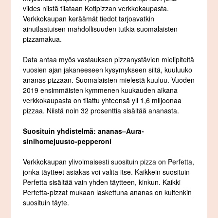
viides niistä tilataan Kotipizzan verkkokaupasta.
Verkkokaupan keräämät tiedot tarjoavatkin
ainutlaatuisen mahdollisuuden tutkia suomalaisten
pizzamakua.
Data antaa myös vastauksen pizzanystävien mielipiteitä
vuosien ajan jakaneeseen kysymykseen siitä, kuuluuko
ananas pizzaan. Suomalaisten mielestä kuuluu. Vuoden
2019 ensimmäisten kymmenen kuukauden aikana
verkkokaupasta on tilattu yhteensä yli 1,6 miljoonaa
pizzaa. Niistä noin 32 prosenttia sisältää ananasta.
Suosituin yhdistelmä: ananas–Aura-
sinihomejuusto-pepperoni
Verkkokaupan ylivoimaisesti suosituin pizza on Perfetta,
jonka täytteet asiakas voi valita itse. Kaikkein suosituin
Perfetta sisältää vain yhden täytteen, kinkun. Kaikki
Perfetta-pizzat mukaan laskettuna ananas on kuitenkin
suosituin täyte.