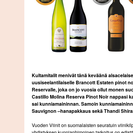
Kultamitalit menivät tänä keväänä alsacelaisell
uusiseelantilaiselle Brancott Estaten pinot no
Reservalle, joka on jo vuosia ollut monen suo
Castillo Molina Reserva Pinot Noir nappasi 
sai kunniamaininnan. Samoin kunniamaininna
Sauvignon –hanapakkaus sekä Thandi Shira
Vuoden Viinit on suomalaisten seuratuin viinikilpai
yhdistyksen kunnianhimoinen tarkoitus on edistä