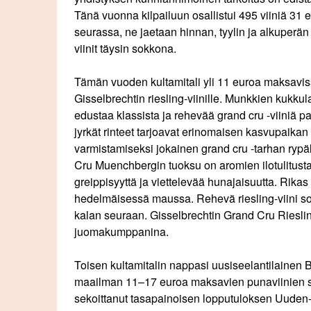
Tänä vuonna kilpailuun osallistui 495 viiniä 31 er
seurassa, ne jaetaan hinnan, tyylin ja alkuperän
viinit täysin sokkona.
Tämän vuoden kultamitali yli 11 euroa maksavis
Gisselbrechtin riesling-viinille. Munkkien kukkul
edustaa klassista ja rehevää grand cru -viiniä
jyrkät rinteet tarjoavat erinomaisen kasvupaikan 
varmistamiseksi jokainen grand cru -tarhan rypäl
Cru Muenchbergin tuoksu on aromien ilotulitusta
greippisyyttä ja viettelevää hunajaisuutta. Rika
hedelmäisessä maussa. Rehevä riesling-viini s
kalan seuraan. Gisselbrechtin Grand Cru Rieslin
juomakumppanina.
Toisen kultamitalin nappasi uusiseelantilainen B
maailman 11–17 euroa maksavien punaviinien sar
sekoittanut tasapainoisen lopputuloksen Uuden-S