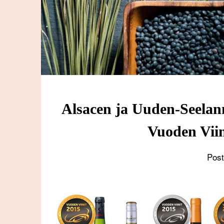
Alsacen ja Uuden-Seelann
Vuoden Viin
Pos