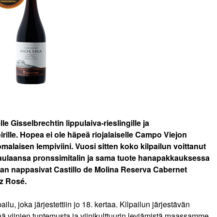
e Gisselbrechtin lippulaiva-rieslingille ja
irille. Hopea ei ole häpeä riojalaiselle Campo Viejon
malaisen lempiviini. Vuosi sitten koko kilpailun voittanut
kaulaansa pronssimitalin ja sama tuote hanapakkauksessa
n nappasivat Castillo de Molina Reserva Cabernet
z Rosé.
lu, joka järjestettiin jo 18. kertaa. Kilpailun järjestävän
ä viinien tuntemusta ja viinikulttuurin leviämistä maassamme.