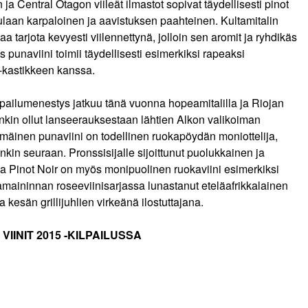
a Central Otagon viileät ilmastot sopivat täydellisesti pinot
uulaan karpaloinen ja aavistuksen paahteinen. Kultamitalin
a tarjota kevyesti viilennettynä, jolloin sen aromit ja ryhdikäs
punaviini toimii täydellisesti esimerkiksi rapeaksi
y-kastikkeen kanssa.
ilumenestys jatkuu tänä vuonna hopeamitalilla ja Riojan
 onkin ollut lanseerauksestaan lähtien Alkon valikoiman
mäinen punaviini on todellinen ruokapöydän moniottelija,
ankin seuraan. Pronssisijalle sijoittunut puolukkainen ja
a Pinot Noir on myös monipuolinen ruokaviini esimerkiksi
amaininnan roseeviinisarjassa lunastanut eteläafrikkalainen
kesän grillijuhlien virkeänä ilostuttajana.
INIT 2015 -KILPAILUSSA