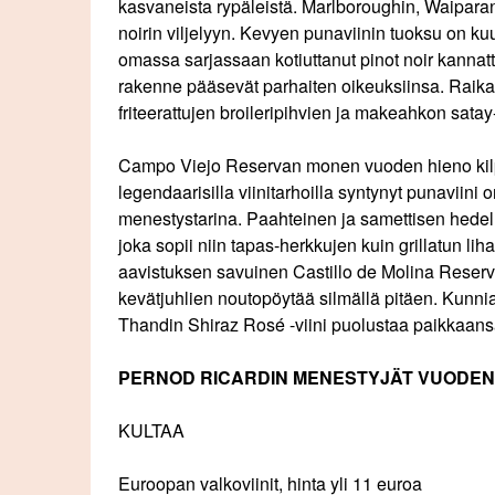
kasvaneista rypäleistä. Marlboroughin, Waiparan j
noirin viljelyyn. Kevyen punaviinin tuoksu on k
omassa sarjassaan kotiuttanut pinot noir kannatta
rakenne pääsevät parhaiten oikeuksiinsa. Raikas 
friteerattujen broileripihvien ja makeahkon sata
Campo Viejo Reservan monen vuoden hieno kilpa
legendaarisilla viinitarhoilla syntynyt punaviini
menestystarina. Paahteinen ja samettisen hedel
joka sopii niin tapas-herkkujen kuin grillatun lih
aavistuksen savuinen Castillo de Molina Reserv
kevätjuhlien noutopöytää silmällä pitäen. Kunni
Thandin Shiraz Rosé -viini puolustaa paikkaansa 
PERNOD RICARDIN MENESTYJÄT VUODEN VI
KULTAA
Euroopan valkoviinit, hinta yli 11 euroa