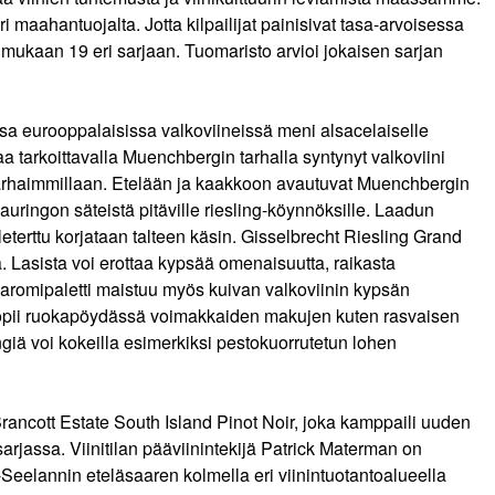
i maahantuojalta. Jotta kilpailijat painisivat tasa-arvoisessa
 mukaan 19 eri sarjaan. Tuomaristo arvioi jokaisen sarjan
sa eurooppalaisissa valkoviineissä meni alsacelaiselle
aa tarkoittavalla Muenchbergin tarhalla syntynyt valkoviini
 parhaimmillaan. Etelään ja kaakkoon avautuvat Muenchbergin
auringon säteistä pitäville riesling-köynnöksille. Laadun
eterttu korjataan talteen käsin. Gisselbrecht Riesling Grand
. Lasista voi erottaa kypsää omenaisuutta, raikasta
s aromipaletti maistuu myös kuivan valkoviinin kypsän
opii ruokapöydässä voimakkaiden makujen kuten rasvaisen
giä voi kokeilla esimerkiksi pestokuorrutetun lohen
rancott Estate South Island Pinot Noir, joka kamppaili uuden
jassa. Viinitilan pääviinintekijä Patrick Materman on
eelannin eteläsaaren kolmella eri viinintuotantoalueella