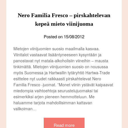
Nero Familia Fresco – pirskahtelevan
kepeä mieto viinijuoma
Posted on
15/08/2012
Mietojen viinijuomien suosio maailmalla kasvaa.
Viinitalot vastaavat lisääntyneeseen kysyntään ja
panostavat nyt matala-alkoholisiin viineihin – mausta
tinkimättä. Mietojen viinijuomien suosio on nousussa
myös Suomessa ja Hartwallin tytäryhtiö Hartwa-Trade
esittelee nyt uudet raikkaasti pirskahtelevat Nero
Familia Fresco -juomat. ”Monet viinin ystävät kaipaavat
miedompia vaihtoehtoja seurustelujuomaksi tai
esimerkiksi arjen pieneen hemmotteluun. Me
haluamme tarjota mahdollisimman kattavan
valikoiman…
Read more